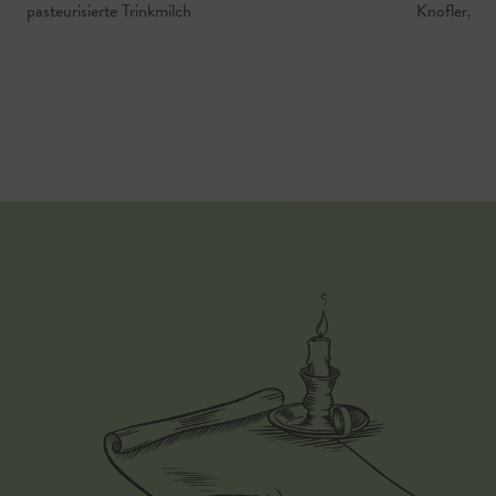
pasteurisierte Trinkmilch
Knofler
,
We