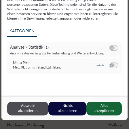
und Tools von Drittanbietern zur Verarbeitung einiger Ihrer
personenbezogenen Daten. Diese Technologien sind für die Nutzung der
Website nicht zwingend erforderlich. Dennoch ermöglichen sie es uns,
einen besseren Service zu bieten und enger mit Ihnen zu interagieren. Sie
können Ihre Einwilligung jederzeit anpassen oder widerrufen.
KATEGORIEN
Analyse / Statistik
(1)
Switch zum E
Anonyme Auswertung zur Fehlerbehebung und Weiterentwicklung
Meta Pixel
zu Meta Pixel
Details
Meta Platforms Ireland Ltd., Irland
Switch zum E
Auswahl
Nichts
Alles
akzeptieren
akzeptieren
akzeptieren
Neubauer
,
Hallwang
Hofkäsere