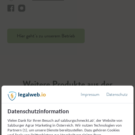
Hier geht`s zu unserem Betrieb
Weitere Produkte aus der
Kategorie
Impressum
Datenschutz
legalweb
.io
Milch und Milcherzeugnisse
Datenschutzinformation
Vielen Dank für Ihren Besuch auf salzburgschmeckt.at/, der Website von
Salzburger Agrar Marketing in Österreich. Wir nutzen Technologien von
Partnern (1), um unsere Dienste bereitzustellen. Dazu gehören Cookies