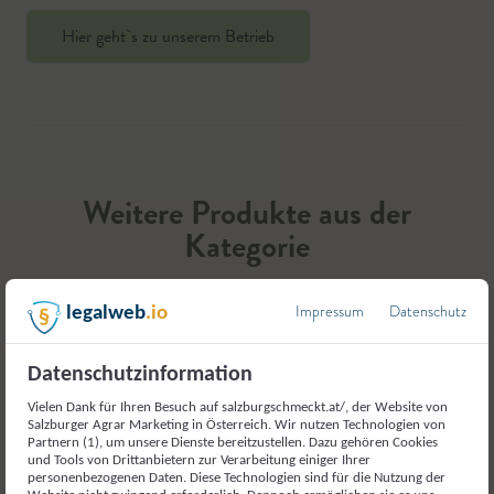
Hier geht`s zu unserem Betrieb
Weitere Produkte aus der
Kategorie
Milch und Milcherzeugnisse
Impressum
Datenschutz
legalweb
.io
Datenschutzinformation
Vielen Dank für Ihren Besuch auf salzburgschmeckt.at/, der Website von
Salzburger Agrar Marketing in Österreich. Wir nutzen Technologien von
Partnern (1), um unsere Dienste bereitzustellen. Dazu gehören Cookies
und Tools von Drittanbietern zur Verarbeitung einiger Ihrer
personenbezogenen Daten. Diese Technologien sind für die Nutzung der