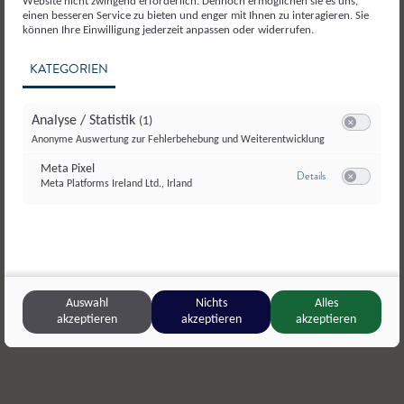
Website nicht zwingend erforderlich. Dennoch ermöglichen sie es uns,
einen besseren Service zu bieten und enger mit Ihnen zu interagieren. Sie
können Ihre Einwilligung jederzeit anpassen oder widerrufen.
KATEGORIEN
Analyse / Statistik
(1)
Switch zum E
Anonyme Auswertung zur Fehlerbehebung und Weiterentwicklung
Meta Pixel
zu Meta Pixel
Details
Meta Platforms Ireland Ltd., Irland
Switch zum E
© Monika_Helminger_Fotografie
Auswahl
Nichts
Alles
Buachberger’s Mili
,
Mattsee
Bernberg
,
G
akzeptieren
akzeptieren
akzeptieren
Pasteurisierte Vollmilch
Fruchtjogh