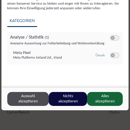
einen besseren Service zu bieten und enger mit Ihnen zu interagieren. Sie
können Ihre Einwilligung jederzeit anpassen oder widerrufen.
KATEGORIEN
Analyse / Statistik
(1)
Switch zum E
Anonyme Auswertung zur Fehlerbehebung und Weiterentwicklung
Meta Pixel
zu Meta Pixel
Details
Meta Platforms Ireland Ltd., Irland
Switch zum E
Auswahl
Nichts
Alles
akzeptieren
akzeptieren
akzeptieren
MundOrt Metzgerei
,
Annaberg
Fleischhau
Lammfleisch
Huhn