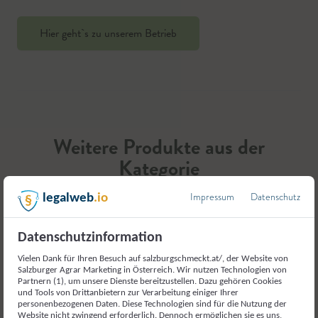
Hier geht`s zu unserem Betrieb
Weitere Produkte aus der
Kategorie
Fleisch und Fleischerzeugnisse
Impressum
Datenschutz
legalweb
.io
Datenschutzinformation
Vielen Dank für Ihren Besuch auf salzburgschmeckt.at/, der Website von
Salzburger Agrar Marketing in Österreich. Wir nutzen Technologien von
Partnern (1), um unsere Dienste bereitzustellen. Dazu gehören Cookies
und Tools von Drittanbietern zur Verarbeitung einiger Ihrer
personenbezogenen Daten. Diese Technologien sind für die Nutzung der
Website nicht zwingend erforderlich. Dennoch ermöglichen sie es uns,