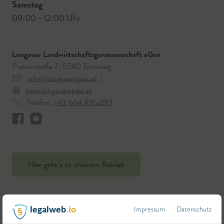
Samstag
09:00 - 12:00 Uhr
Lungauer Landwirtschaftsgenossenschaft eGen
Preberstraße 7, 5580 Tamsweg
info@lungauerspeis.at
|
www.lungauerspeis.at
Telefon:
+43 664 8962193
Hier geht`s zu unserem Betrieb
Impressum
Datenschutz
legalweb
.io