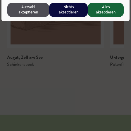
Auswahl
Nichts
Alles
akzeptieren
akzeptieren
akzeptieren
Augut
,
Zell am See
Untergrub
,
Schinkenspeck
Putenfleisc