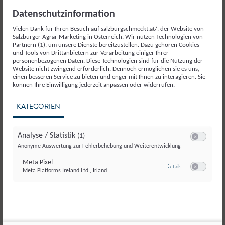
Datenschutzinformation
Weitere Produkte aus der
Kategorie
Vielen Dank für Ihren Besuch auf salzburgschmeckt.at/, der Website von
Salzburger Agrar Marketing in Österreich. Wir nutzen Technologien von
Partnern (1), um unsere Dienste bereitzustellen. Dazu gehören Cookies
Fleisch und Fleischerzeugnisse
und Tools von Drittanbietern zur Verarbeitung einiger Ihrer
personenbezogenen Daten. Diese Technologien sind für die Nutzung der
Website nicht zwingend erforderlich. Dennoch ermöglichen sie es uns,
einen besseren Service zu bieten und enger mit Ihnen zu interagieren. Sie
können Ihre Einwilligung jederzeit anpassen oder widerrufen.
KATEGORIEN
Analyse / Statistik
(1)
Switch zum E
Anonyme Auswertung zur Fehlerbehebung und Weiterentwicklung
Meta Pixel
zu Meta Pixel
Details
Meta Platforms Ireland Ltd., Irland
Switch zum E