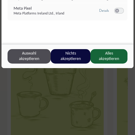
Meta Pixel
zu Meta Pixel
Details
Meta Platforms Ireland Ltd., Irland
Switch zum E
Auswahl
Nichts
Alles
akzeptieren
akzeptieren
akzeptieren