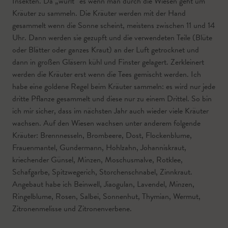
Insekten. Da „wurlt“ es wenn man durch die Wiesen geht um
Kräuter zu sammeln. Die Kräuter werden mit der Hand
gesammelt wenn die Sonne scheint, meistens zwischen 11 und 14
Uhr. Dann werden sie gezupft und die verwendeten Teile (Blüte
oder Blätter oder ganzes Kraut) an der Luft getrocknet und
dann in großen Gläsern kühl und Finster gelagert. Zerkleinert
werden die Kräuter erst wenn die Tees gemischt werden. Ich
habe eine goldene Regel beim Kräuter sammeln: es wird nur jede
dritte Pflanze gesammelt und diese nur zu einem Drittel. So bin
ich mir sicher, dass im nächsten Jahr auch wieder viele Kräuter
wachsen. Auf den Wiesen wachsen unter anderem folgende
Kräuter: Brennnesseln, Brombeere, Dost, Flockenblume,
Frauenmantel, Gundermann, Hohlzahn, Johanniskraut,
kriechender Günsel, Minzen, Moschusmalve, Rotklee,
Schafgarbe, Spitzwegerich, Storchenschnabel, Zinnkraut.
Angebaut habe ich Beinwell, Jiaogulan, Lavendel, Minzen,
Ringelblume, Rosen, Salbei, Sonnenhut, Thymian, Wermut,
Zitronenmelisse und Zitronenverbene.