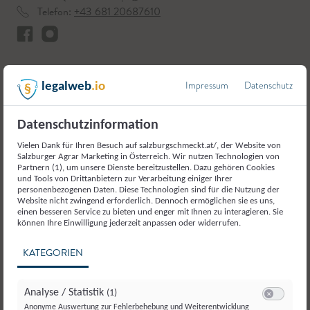
Telefon:
+43 681 20687610
Impressum
Datenschutz
legalweb
.io
Hier geht`s zu unserem Betrieb
Datenschutzinformation
Vielen Dank für Ihren Besuch auf salzburgschmeckt.at/, der Website von
Salzburger Agrar Marketing in Österreich. Wir nutzen Technologien von
Partnern (1), um unsere Dienste bereitzustellen. Dazu gehören Cookies
und Tools von Drittanbietern zur Verarbeitung einiger Ihrer
personenbezogenen Daten. Diese Technologien sind für die Nutzung der
Weitere Produkte aus der
Website nicht zwingend erforderlich. Dennoch ermöglichen sie es uns,
einen besseren Service zu bieten und enger mit Ihnen zu interagieren. Sie
Kategorie
können Ihre Einwilligung jederzeit anpassen oder widerrufen.
Kräuter, Gewürze und
KATEGORIEN
teeähnliche Erzeugnisse
Analyse / Statistik
(1)
Switch zum E
Anonyme Auswertung zur Fehlerbehebung und Weiterentwicklung