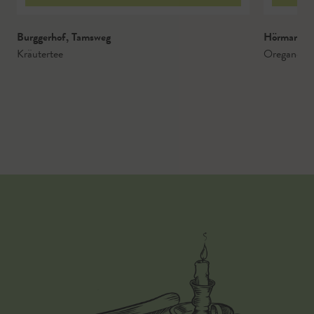
Burggerhof
,
Tamsweg
Hörmannb
Kräutertee
Oregano