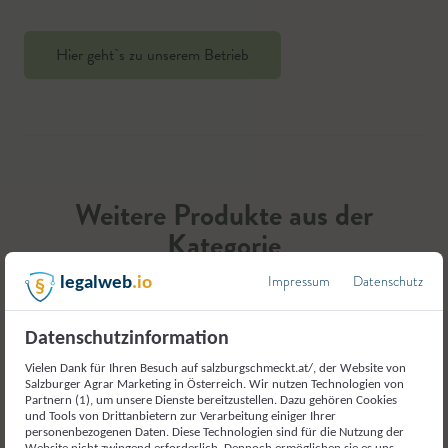
Hier geht`s zu unserem Betrieb
Weitere Produkte aus der
Kategorie
Milch und Milcherzeugnisse
Impressum
Datenschutz
legalweb
.io
Datenschutzinformation
Vielen Dank für Ihren Besuch auf salzburgschmeckt.at/, der Website von
Salzburger Agrar Marketing in Österreich. Wir nutzen Technologien von
Partnern (1), um unsere Dienste bereitzustellen. Dazu gehören Cookies
und Tools von Drittanbietern zur Verarbeitung einiger Ihrer
personenbezogenen Daten. Diese Technologien sind für die Nutzung der