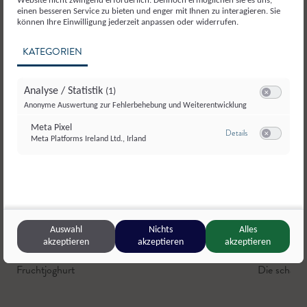
Website nicht zwingend erforderlich. Dennoch ermöglichen sie es uns,
einen besseren Service zu bieten und enger mit Ihnen zu interagieren. Sie
können Ihre Einwilligung jederzeit anpassen oder widerrufen.
KATEGORIEN
Analyse / Statistik
(1)
Switch zum E
Anonyme Auswertung zur Fehlerbehebung und Weiterentwicklung
Meta Pixel
zu Meta Pixel
Details
Meta Platforms Ireland Ltd., Irland
Switch zum E
Auswahl
Nichts
Alles
akzeptieren
akzeptieren
akzeptieren
Moosbauer
,
Zederhaus
Riedlalm 
Fruchtjoghurt
Die scharfe