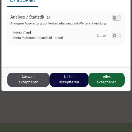
KATEGORIEN
Analyse / Statistik
(1)
Switch zum E
Anonyme Auswertung zur Fehlerbehebung und Weiterentwicklung
Meta Pixel
zu Meta Pixel
Details
Meta Platforms Ireland Ltd., Irland
Switch zum E
© Grossarler-Genuss_Heldentheater
Großarler Genuss
,
Großarl
Metzgerei 
Großarler Wilde Hauswürstel mit Pfeffer
Rehwild
Auswahl
Nichts
Alles
akzeptieren
akzeptieren
akzeptieren