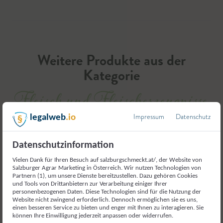
Weitere Produkte aus der
Kategorie
Fleisch und Fleischerzeugnisse
Impressum
Datenschutz
legalweb
.io
Datenschutzinformation
Vielen Dank für Ihren Besuch auf salzburgschmeckt.at/, der Website von
Salzburger Agrar Marketing in Österreich. Wir nutzen Technologien von
Partnern (1), um unsere Dienste bereitzustellen. Dazu gehören Cookies
und Tools von Drittanbietern zur Verarbeitung einiger Ihrer
personenbezogenen Daten. Diese Technologien sind für die Nutzung der
Website nicht zwingend erforderlich. Dennoch ermöglichen sie es uns,
einen besseren Service zu bieten und enger mit Ihnen zu interagieren. Sie
können Ihre Einwilligung jederzeit anpassen oder widerrufen.