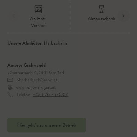
Ab Hof-
Almausschank
Verkauf
Unsere Almhütte:
Harbachalm
Ambros Gschwandtl
Oberharbach 4, 5611 Großarl
oberharbach@aon.at
|
www.regional-guat.at
Telefon:
+43 676 7576351
Hier geht`s zu unserem Betrieb