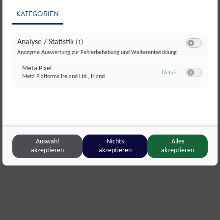
KATEGORIEN
Analyse / Statistik
(1)
Switch zum E
Anonyme Auswertung zur Fehlerbehebung und Weiterentwicklung
Meta Pixel
zu Meta Pixel
Details
Meta Platforms Ireland Ltd., Irland
Switch zum E
Aignerhof
,
Muhr
Butcher an
Auswahl
Nichts
Alles
Hirschschinken
Pulled Bee
akzeptieren
akzeptieren
akzeptieren