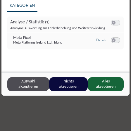
KATEGORIEN
Analyse / Statistik
(1)
Switch zum E
Anonyme Auswertung zur Fehlerbehebung und Weiterentwicklung
Meta Pixel
zu Meta Pixel
Details
Meta Platforms Ireland Ltd., Irland
Switch zum E
Dandlhof
,
Wals-Siezenheim
Genussregi
Salat
Desiree
,
Er
Auswahl
Nichts
Alles
akzeptieren
akzeptieren
akzeptieren