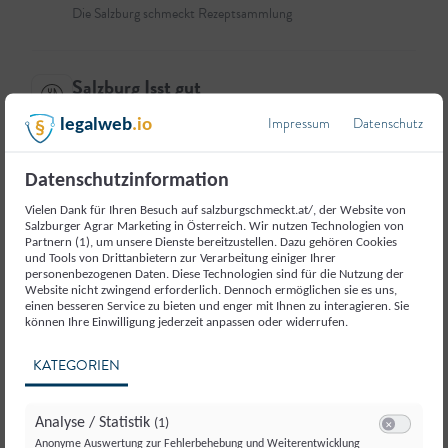
Die Salzburg schmeckt Rezeptsammlung
Salzburg Isst gut
Impressum
Datenschutz
legalweb
.io
Das Gute liegt so nah.
Datenschutzinformation
Gschichtn, die schmecken
Vielen Dank für Ihren Besuch auf salzburgschmeckt.at/, der Website von
Salzburger Agrar Marketing in Österreich. Wir nutzen Technologien von
Partnern (1), um unsere Dienste bereitzustellen. Dazu gehören Cookies
Wer sind die Menschen hinter den regionalen Produkten
und Tools von Drittanbietern zur Verarbeitung einiger Ihrer
personenbezogenen Daten. Diese Technologien sind für die Nutzung der
und Speisen?
Website nicht zwingend erforderlich. Dennoch ermöglichen sie es uns,
einen besseren Service zu bieten und enger mit Ihnen zu interagieren. Sie
können Ihre Einwilligung jederzeit anpassen oder widerrufen.
←
Zurück zur Startseite
KATEGORIEN
Analyse / Statistik
(1)
Switch zum E
Anonyme Auswertung zur Fehlerbehebung und Weiterentwicklung