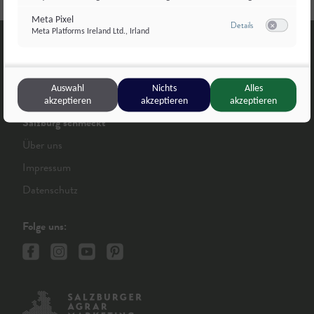
Meta Pixel
zu Meta Pixel
Details
Meta Platforms Ireland Ltd., Irland
Switch zum E
Auswahl
Nichts
Alles
akzeptieren
akzeptieren
akzeptieren
Salzburg schmeckt
Über uns
Impressum
Datenschutz
Folge uns: