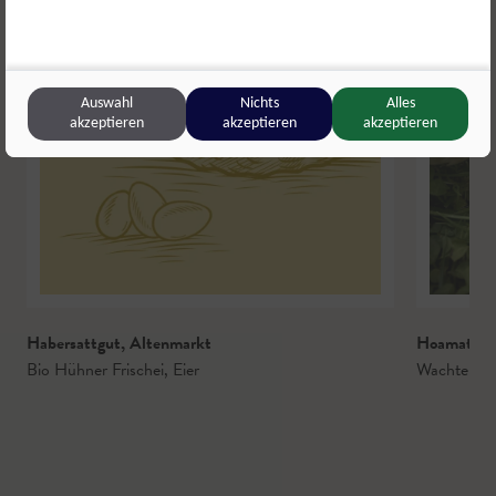
Auswahl
Nichts
Alles
akzeptieren
akzeptieren
akzeptieren
Habersattgut
,
Altenmarkt
Hoamat H
Bio Hühner Frischei
,
Eier
Wachteleie