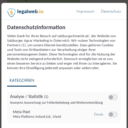
Impressum
Datenschutz
legalweb
.io
Datenschutzinformation
Vielen Dank für Ihren Besuch auf salzburgschmeckt.at/, der Website von
Weitere Produkte aus der
Salzburger Agrar Marketing in Österreich. Wir nutzen Technologien von
Partnern (1), um unsere Dienste bereitzustellen. Dazu gehören Cookies
Kategorie
und Tools von Drittanbietern zur Verarbeitung einiger Ihrer
personenbezogenen Daten. Diese Technologien sind für die Nutzung der
Eier
Website nicht zwingend erforderlich. Dennoch ermöglichen sie es uns,
einen besseren Service zu bieten und enger mit Ihnen zu interagieren. Sie
können Ihre Einwilligung jederzeit anpassen oder widerrufen.
KATEGORIEN
Analyse / Statistik
(1)
Switch zum E
Anonyme Auswertung zur Fehlerbehebung und Weiterentwicklung
Meta Pixel
zu Meta Pixel
Details
Meta Platforms Ireland Ltd., Irland
Switch zum E