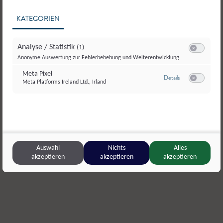
KATEGORIEN
Analyse / Statistik
(1)
Switch zum E
Anonyme Auswertung zur Fehlerbehebung und Weiterentwicklung
Meta Pixel
zu Meta Pixel
Details
Meta Platforms Ireland Ltd., Irland
Switch zum E
© SalzburgerLand Ei
Huberbauer - SalzburgerLand Ei
,
Schleedorf
Scharfette
Eier
Eier
,
Eier
Auswahl
Nichts
Alles
akzeptieren
akzeptieren
akzeptieren