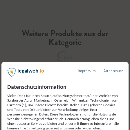
Weitere Produkte aus der
Kategorie
Eier
Impressum
Datenschutz
legalweb
.io
Datenschutzinformation
Vielen Dank für Ihren Besuch auf salzburgschmeckt.at/, der Website von
Salzburger Agrar Marketing in Österreich. Wir nutzen Technologien von
Partnern (1), um unsere Dienste bereitzustellen. Dazu gehören Cookies
und Tools von Drittanbietern zur Verarbeitung einiger Ihrer
personenbezogenen Daten. Diese Technologien sind für die Nutzung der
Website nicht zwingend erforderlich. Dennoch ermöglichen sie es uns,
einen besseren Service zu bieten und enger mit Ihnen zu interagieren. Sie
können Ihre Einwilligung jederzeit anpassen oder widerrufen.