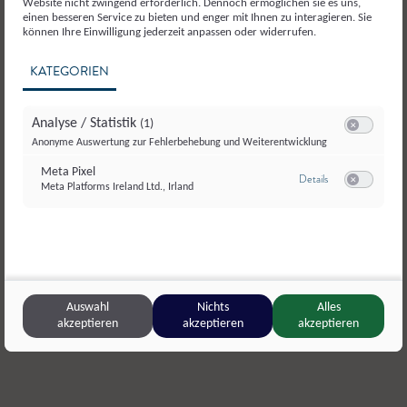
Website nicht zwingend erforderlich. Dennoch ermöglichen sie es uns,
einen besseren Service zu bieten und enger mit Ihnen zu interagieren. Sie
können Ihre Einwilligung jederzeit anpassen oder widerrufen.
KATEGORIEN
Analyse / Statistik
(1)
Switch zum E
Anonyme Auswertung zur Fehlerbehebung und Weiterentwicklung
Meta Pixel
zu Meta Pixel
Details
Meta Platforms Ireland Ltd., Irland
Switch zum E
© Salzburger Agrar Marketing/wildbild.at
Auswahl
Nichts
Alles
Mattigtaler Käse
,
Seekirchen
Ottinggut
,
akzeptieren
akzeptieren
akzeptieren
Frischkäse natur
Rohmilch