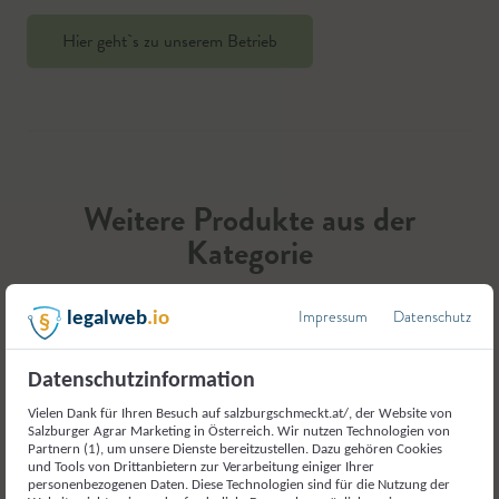
Hier geht`s zu unserem Betrieb
Weitere Produkte aus der
Kategorie
Milch und Milcherzeugnisse
Impressum
Datenschutz
legalweb
.io
Datenschutzinformation
Vielen Dank für Ihren Besuch auf salzburgschmeckt.at/, der Website von
Salzburger Agrar Marketing in Österreich. Wir nutzen Technologien von
Partnern (1), um unsere Dienste bereitzustellen. Dazu gehören Cookies
und Tools von Drittanbietern zur Verarbeitung einiger Ihrer
personenbezogenen Daten. Diese Technologien sind für die Nutzung der