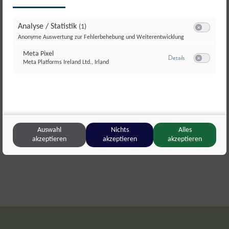
Analyse / Statistik
(1)
Switch zum E
Anonyme Auswertung zur Fehlerbehebung und Weiterentwicklung
Meta Pixel
zu Meta Pixel
Details
Meta Platforms Ireland Ltd., Irland
Switch zum E
Moosbauer
,
Zederhaus
Sulzenalm
Schnittkäse
Rohmilch
Auswahl
Nichts
Alles
akzeptieren
akzeptieren
akzeptieren