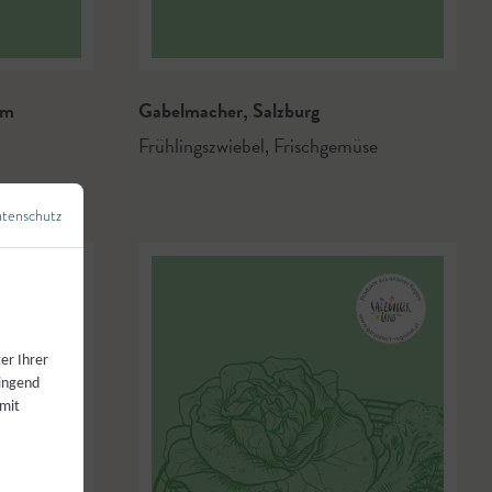
im
Gabelmacher
,
Salzburg
Frühlingszwiebel
,
Frischgemüse
tenschutz
←
Zurück zur Übersicht
er Ihrer
wingend
 mit