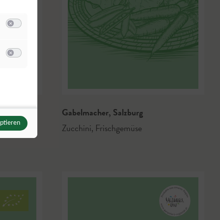
Switch zum Einwilligen bzw. Ablehnen der Kategorie Analyse / Statistik
u Meta Pixel
Switch zum Einwilligen bzw. Ablehnen des Dienstes Meta Pixel
nheim
Gabelmacher
,
Salzburg
eptieren
Zucchini
,
Frischgemüse