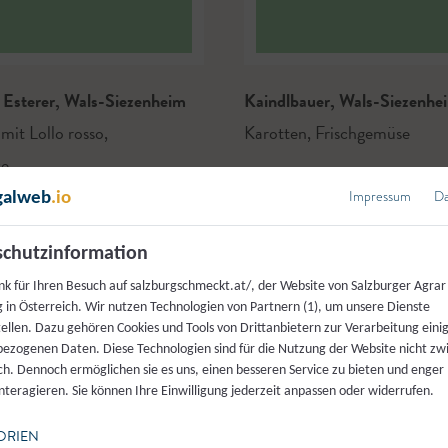
Esterer
,
Wals-Siezenheim
Kaindlbauer
,
Wals-Siezenhe
 mit Lollo rosso
,
Karotten
,
Frischgemüse
se
Impressum
Da
galweb
.io
chutzinformation
nk für Ihren Besuch auf salzburgschmeckt.at/, der Website von Salzburger Agrar
 in Österreich. Wir nutzen Technologien von Partnern (1), um unsere Dienste
tellen. Dazu gehören Cookies und Tools von Drittanbietern zur Verarbeitung einig
ezogenen Daten. Diese Technologien sind für die Nutzung der Website nicht z
ich. Dennoch ermöglichen sie es uns, einen besseren Service zu bieten und enger
interagieren. Sie können Ihre Einwilligung jederzeit anpassen oder widerrufen.
ORIEN