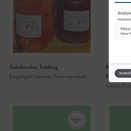
Analyse
Anonyme 
Meta P
Meta Pl
© Familie Putzhammer
Gabelmacher
,
Salzburg
Biohof Pert
Auswah
Eingelegtes Gemüse
,
Gemüseprodukt
Eugendorf
Spinat
,
Fris