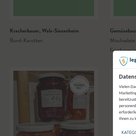
Kracherbauer
,
Wals-Siezenheim
Gemüsebau 
Bund-Karotten
Mischsalate
Frischgemü
le
Datens
Vielen Da
Marketing
bereitzus
personenb
erforderl
Ihnen zu 
KATEG