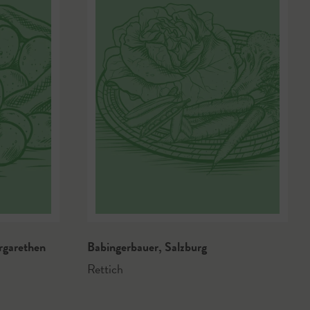
rgarethen
Babingerbauer
,
Salzburg
Rettich