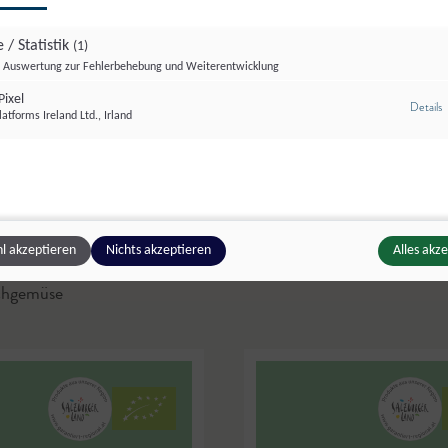
 / Statistik
(1)
Auswertung zur Fehlerbehebung und Weiterentwicklung
ixel
z
Details
atforms Ireland Ltd., Irland
© Pertiller
iller Oberwimmpoint
,
Hörmannbauer
,
Wals-Sieze
l akzeptieren
Nichts akzeptieren
Alles akz
Zucchini
chgemüse