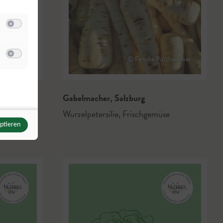
Switch zum Einwilligen bzw. Ablehnen der Kategorie Analyse / Statistik
u Meta Pixel
© Familie Putzhammer
Switch zum Einwilligen bzw. Ablehnen des Dienstes Meta Pixel
Gabelmacher
,
Salzburg
Wurzelpetersilie
,
Frischgemüse
eptieren