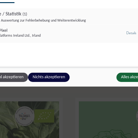
 / Statistik
(1)
Auswertung zur Fehlerbehebung und Weiterentwicklung
ixel
z
Details
 Saatzucht- und Saatbauverein
atforms Ireland Ltd., Irland
n Lungauer Eachtling
,
Stoibergut
,
Salzburg
Frühlingszwiebel
l akzeptieren
Nichts akzeptieren
Alles akz
pfel