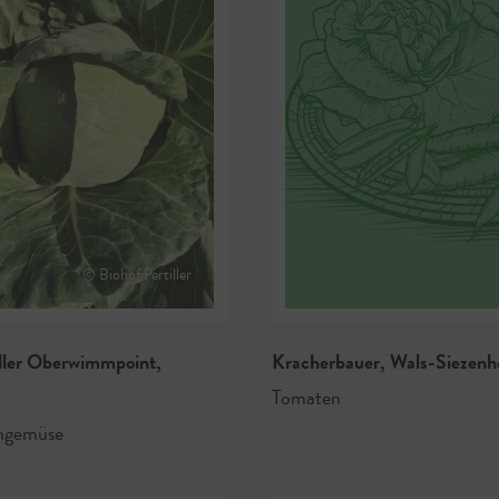
© Biohof Pertiller
iller Oberwimmpoint
,
Kracherbauer
,
Wals-Siezenh
Tomaten
hgemüse