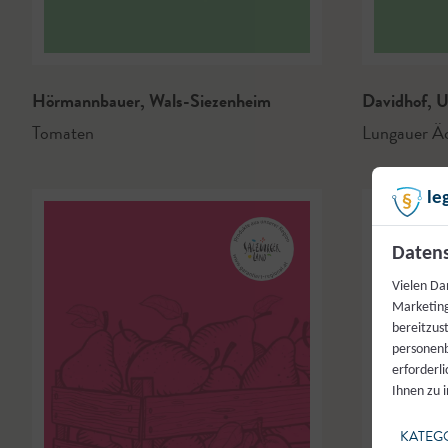
Hörmannbauer
,
Wals-Siezenheim
Davidhof
,
U
Tomaten
Lungauer Ä
le
Datens
Vielen Da
Marketing
bereitzus
personenb
erforderl
Ihnen zu 
KATEG