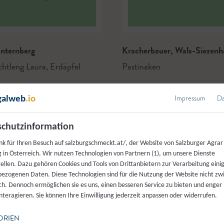
nternberg
Kracherbauer
,
Wals-Siezenh
chtleng Laura
,
Erdäpfel
Pastinaken
Impressum
Da
galweb
.io
chutzinformation
nk für Ihren Besuch auf salzburgschmeckt.at/, der Website von Salzburger Agrar
 in Österreich. Wir nutzen Technologien von Partnern (1), um unsere Dienste
tellen. Dazu gehören Cookies und Tools von Drittanbietern zur Verarbeitung einig
ezogenen Daten. Diese Technologien sind für die Nutzung der Website nicht z
ich. Dennoch ermöglichen sie es uns, einen besseren Service zu bieten und enger
interagieren. Sie können Ihre Einwilligung jederzeit anpassen oder widerrufen.
ORIEN