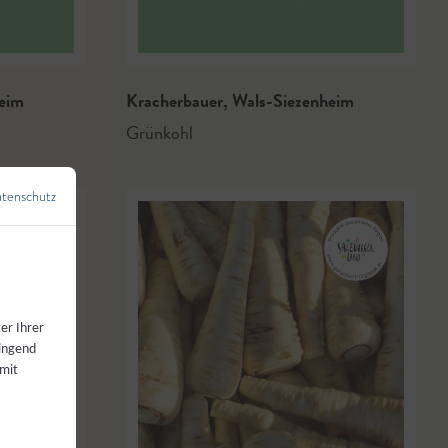
eim
Kracherbauer
,
Wals-Siezenheim
Grünkohl
tenschutz
←
Zurück zur Übersicht
er Ihrer
wingend
 mit