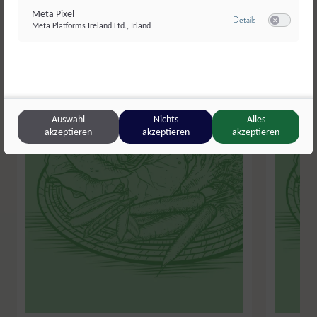
Meta Pixel
zu Meta Pixel
Details
Meta Platforms Ireland Ltd., Irland
Switch zum E
Auswahl
Nichts
Alles
akzeptieren
akzeptieren
akzeptieren