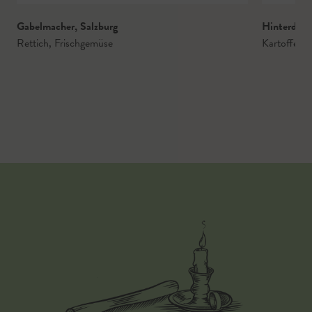
Gabelmacher
,
Salzburg
Hinterdec
Rettich
,
Frischgemüse
Kartoffel
,
F