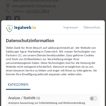
www.gaertnerei-frahammer.at
Telefon:
+43 6216 5894
Impressum
Datenschutz
legalweb
.io
Hier geht`s zu unserem Betrieb
Datenschutzinformation
Vielen Dank für Ihren Besuch auf salzburgschmeckt.at/, der Website von
Salzburger Agrar Marketing in Österreich. Wir nutzen Technologien von
Partnern (1), um unsere Dienste bereitzustellen. Dazu gehören Cookies
und Tools von Drittanbietern zur Verarbeitung einiger Ihrer
personenbezogenen Daten. Diese Technologien sind für die Nutzung der
Website nicht zwingend erforderlich. Dennoch ermöglichen sie es uns,
einen besseren Service zu bieten und enger mit Ihnen zu interagieren. Sie
können Ihre Einwilligung jederzeit anpassen oder widerrufen.
Weitere Produkte aus der
Kategorie
KATEGORIEN
Gemüse und Gemüseerzeugnisse
Analyse / Statistik
(1)
Switch zum E
Anonyme Auswertung zur Fehlerbehebung und Weiterentwicklung