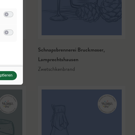
Switch zum Einwilligen bzw. Ablehnen der Kategorie Analyse / Statistik
u Meta Pixel
Switch zum Einwilligen bzw. Ablehnen des Dienstes Meta Pixel
Schnapsbrennerei Bruckmoser
,
Lamprechtshausen
Zwetschkenbrand
eptieren