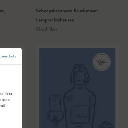
ser
,
Schnapsbrennerei Bruckmoser
,
Lamprechtshausen
Kirschlikör
tenschutz
←
Zurück zur Übersicht
er Ihrer
wingend
 mit