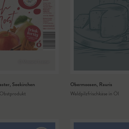
© Mosterei Loaster
aster
,
Seekirchen
Obermoosen
,
Rauris
Obstprodukt
Waldpilzfrischkäse in Öl