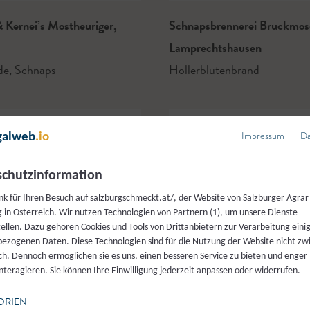
 Kernei’s Mostheuriger
,
Schnapsbrennerei Bruckmo
Lamprechtshausen
nde
,
Schnaps
Hollerblütenbrand
Impressum
Da
galweb
.io
chutzinformation
nk für Ihren Besuch auf salzburgschmeckt.at/, der Website von Salzburger Agrar
 in Österreich. Wir nutzen Technologien von Partnern (1), um unsere Dienste
tellen. Dazu gehören Cookies und Tools von Drittanbietern zur Verarbeitung einig
ezogenen Daten. Diese Technologien sind für die Nutzung der Website nicht z
ich. Dennoch ermöglichen sie es uns, einen besseren Service zu bieten und enger
interagieren. Sie können Ihre Einwilligung jederzeit anpassen oder widerrufen.
ORIEN