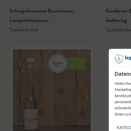
Schnapsbrennerei Bruckmoser
,
Kernbauer &
Lamprechtshausen
Anthering
Traubenbrand
Spezialbrä
le
Datens
Vielen Da
Marketing
bereitzus
personenb
erforderl
Ihnen zu 
KATEG