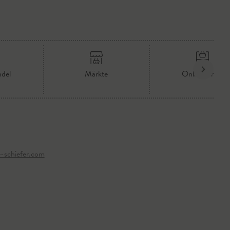
ndel
Märkte
Online-Shop
-schiefer.com