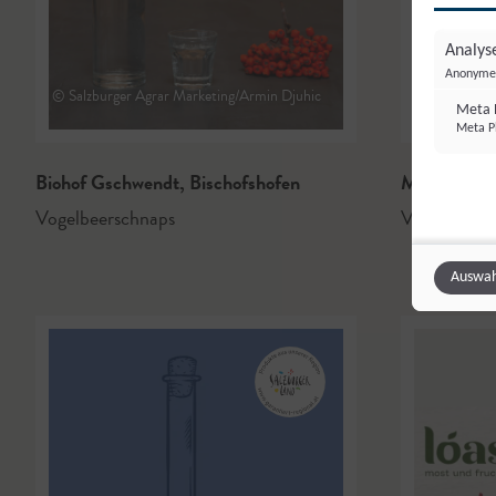
Analyse
Anonyme 
© Salzburger Agrar Marketing/Armin Djuhic
Meta P
Meta Pl
Biohof Gschwendt
,
Bischofshofen
Maurachho
Vogelbeerschnaps
Vogelbeerb
Auswah