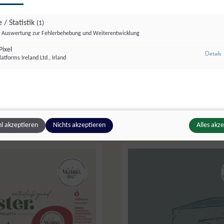
 / Statistik
(1)
Auswertung zur Fehlerbehebung und Weiterentwicklung
ixel
z
Details
atforms Ireland Ltd., Irland
f
,
Großarl
Maurachhof
,
Großarl
rand
Enzianbrand
l akzeptieren
Nichts akzeptieren
Alles akz