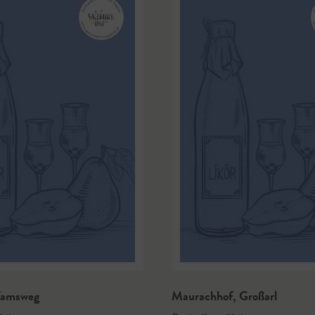
amsweg
Maurachhof
,
Großarl