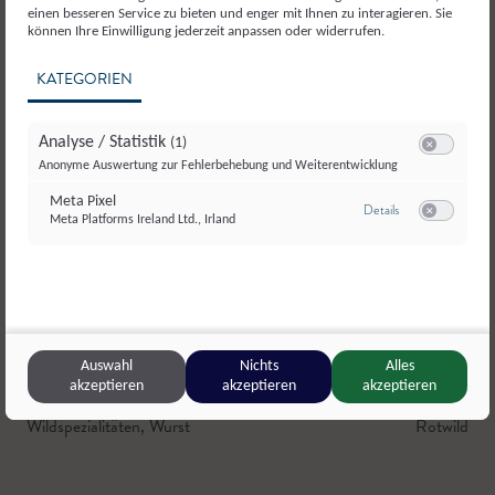
einen besseren Service zu bieten und enger mit Ihnen zu interagieren. Sie
können Ihre Einwilligung jederzeit anpassen oder widerrufen.
KATEGORIEN
Analyse / Statistik
(1)
Switch zum E
Anonyme Auswertung zur Fehlerbehebung und Weiterentwicklung
Meta Pixel
zu Meta Pixel
Details
Meta Platforms Ireland Ltd., Irland
Switch zum E
Auswahl
Nichts
Alles
akzeptieren
akzeptieren
akzeptieren
Kernbauer & Kernei’s Mostheuriger
,
Anthering
Kumming
,
Wildspezialitäten
,
Wurst
Rotwild