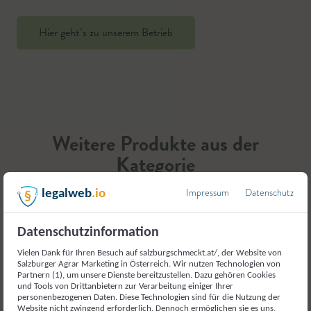
Hier geht`s zu unserem Betrieb
Weitere Produkte aus der
Kategorie
Fleisch und Fleischerzeugnisse
Impressum
Datenschutz
legalweb
.io
Datenschutzinformation
Vielen Dank für Ihren Besuch auf salzburgschmeckt.at/, der Website von
Salzburger Agrar Marketing in Österreich. Wir nutzen Technologien von
Partnern (1), um unsere Dienste bereitzustellen. Dazu gehören Cookies
und Tools von Drittanbietern zur Verarbeitung einiger Ihrer
personenbezogenen Daten. Diese Technologien sind für die Nutzung der
Website nicht zwingend erforderlich. Dennoch ermöglichen sie es uns,