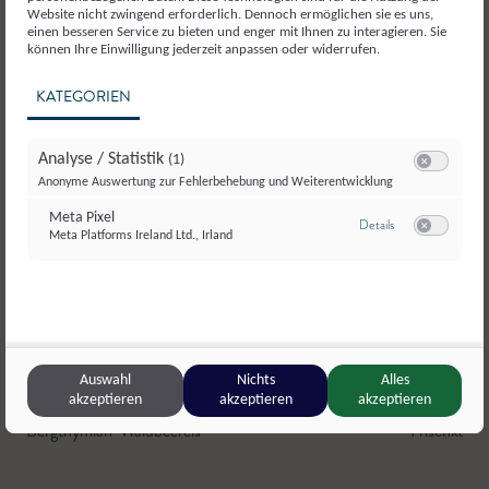
Website nicht zwingend erforderlich. Dennoch ermöglichen sie es uns,
einen besseren Service zu bieten und enger mit Ihnen zu interagieren. Sie
können Ihre Einwilligung jederzeit anpassen oder widerrufen.
KATEGORIEN
Analyse / Statistik
(1)
Switch zum E
Anonyme Auswertung zur Fehlerbehebung und Weiterentwicklung
Meta Pixel
zu Meta Pixel
Details
Meta Platforms Ireland Ltd., Irland
Switch zum E
© Nowi Conditor Eis
Auswahl
Nichts
Alles
akzeptieren
akzeptieren
akzeptieren
NOWI Conditor Eis
,
Kaprun
Neubauer
,
Bergthymian-Waldbeereis
Frischkäse