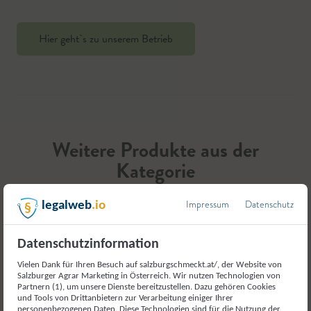
Hier geht`s zu unserem Betrieb
Weitere Produkte aus der
Kategorie
Milch und Milcherzeugnisse
Impressum
Datenschutz
legalweb
.io
Datenschutzinformation
Vielen Dank für Ihren Besuch auf salzburgschmeckt.at/, der Website von
Salzburger Agrar Marketing in Österreich. Wir nutzen Technologien von
Partnern (1), um unsere Dienste bereitzustellen. Dazu gehören Cookies
und Tools von Drittanbietern zur Verarbeitung einiger Ihrer
personenbezogenen Daten. Diese Technologien sind für die Nutzung der