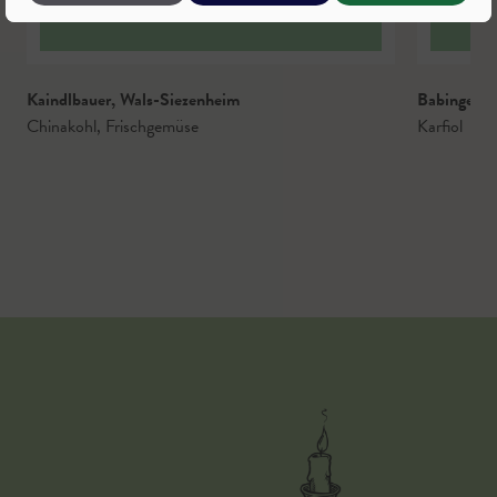
Kaindlbauer
,
Wals-Siezenheim
Babingerb
Chinakohl
,
Frischgemüse
Karfiol