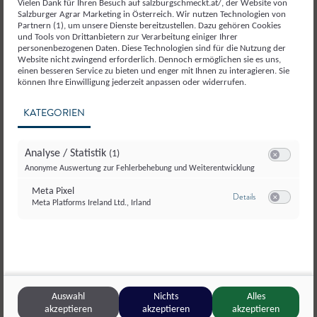
Gemüse und Gemüseerzeugnisse
Vielen Dank für Ihren Besuch auf salzburgschmeckt.at/, der Website von
Salzburger Agrar Marketing in Österreich. Wir nutzen Technologien von
Partnern (1), um unsere Dienste bereitzustellen. Dazu gehören Cookies
und Tools von Drittanbietern zur Verarbeitung einiger Ihrer
personenbezogenen Daten. Diese Technologien sind für die Nutzung der
Website nicht zwingend erforderlich. Dennoch ermöglichen sie es uns,
einen besseren Service zu bieten und enger mit Ihnen zu interagieren. Sie
können Ihre Einwilligung jederzeit anpassen oder widerrufen.
KATEGORIEN
Analyse / Statistik
(1)
Switch zum E
Anonyme Auswertung zur Fehlerbehebung und Weiterentwicklung
Meta Pixel
zu Meta Pixel
Details
Meta Platforms Ireland Ltd., Irland
Switch zum E
Auswahl
Nichts
Alles
akzeptieren
akzeptieren
akzeptieren