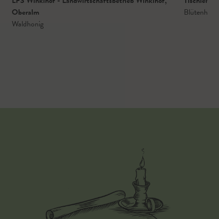
LFS Winklhof - Landwirtschaftsbetrieb Winklhof
,
Tischlerba
Oberalm
Blütenhoni
Waldhonig