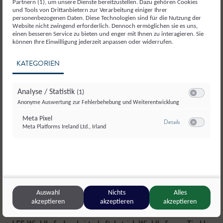
Partnern (1), um unsere Dienste bereitzustellen. Dazu gehören Cookies
und Tools von Drittanbietern zur Verarbeitung einiger Ihrer
personenbezogenen Daten. Diese Technologien sind für die Nutzung der
Website nicht zwingend erforderlich. Dennoch ermöglichen sie es uns,
einen besseren Service zu bieten und enger mit Ihnen zu interagieren. Sie
können Ihre Einwilligung jederzeit anpassen oder widerrufen.
KATEGORIEN
Analyse / Statistik
(1)
Switch zum E
Anonyme Auswertung zur Fehlerbehebung und Weiterentwicklung
Meta Pixel
zu Meta Pixel
Details
Meta Platforms Ireland Ltd., Irland
Switch zum E
Auswahl
Nichts
Alles
akzeptieren
akzeptieren
akzeptieren