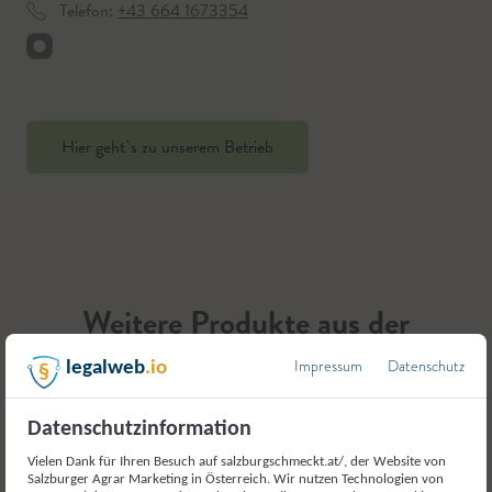
Telefon:
+43 664 1673354
Hier geht`s zu unserem Betrieb
Weitere Produkte aus der
Kategorie
Impressum
Datenschutz
legalweb
.io
Imkereierzeugnisse
Datenschutzinformation
Vielen Dank für Ihren Besuch auf salzburgschmeckt.at/, der Website von
Salzburger Agrar Marketing in Österreich. Wir nutzen Technologien von