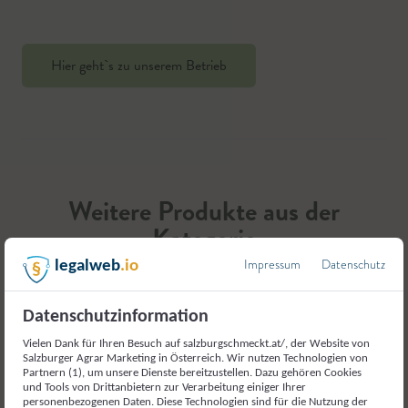
Hier geht`s zu unserem Betrieb
Weitere Produkte aus der
Kategorie
Fleisch und Fleischerzeugnisse
Impressum
Datenschutz
legalweb
.io
Datenschutzinformation
Vielen Dank für Ihren Besuch auf salzburgschmeckt.at/, der Website von
Salzburger Agrar Marketing in Österreich. Wir nutzen Technologien von
Partnern (1), um unsere Dienste bereitzustellen. Dazu gehören Cookies
und Tools von Drittanbietern zur Verarbeitung einiger Ihrer
personenbezogenen Daten. Diese Technologien sind für die Nutzung der