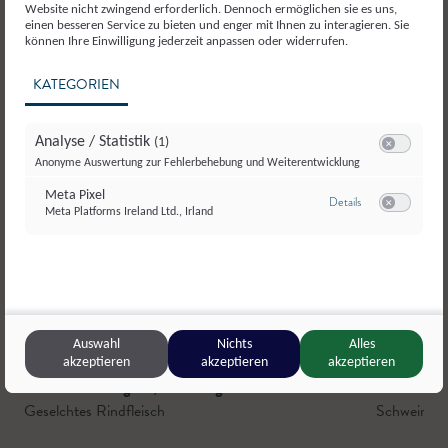
Website nicht zwingend erforderlich. Dennoch ermöglichen sie es uns,
einen besseren Service zu bieten und enger mit Ihnen zu interagieren. Sie
können Ihre Einwilligung jederzeit anpassen oder widerrufen.
KATEGORIEN
Analyse / Statistik
(1)
Switch zum E
Anonyme Auswertung zur Fehlerbehebung und Weiterentwicklung
Meta Pixel
zu Meta Pixel
Details
Meta Platforms Ireland Ltd., Irland
Switch zum E
Auswahl
Nichts
Alles
akzeptieren
akzeptieren
akzeptieren
MundOrt Metzgerei
,
Annaberg
Prestlhof
,
M
Geselchtes Rindfleisch
Schweinefl