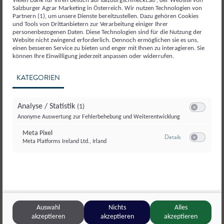
Vielen Dank für Ihren Besuch auf salzburgschmeckt.at/, der Website von
Salzburger Agrar Marketing in Österreich. Wir nutzen Technologien von
Partnern (1), um unsere Dienste bereitzustellen. Dazu gehören Cookies
und Tools von Drittanbietern zur Verarbeitung einiger Ihrer
3.
Mit einem “Muaser” (Teigschaufel) in kleine
personenbezogenen Daten. Diese Technologien sind für die Nutzung der
Stücke zerstechen.
Website nicht zwingend erforderlich. Dennoch ermöglichen sie es uns,
einen besseren Service zu bieten und enger mit Ihnen zu interagieren. Sie
können Ihre Einwilligung jederzeit anpassen oder widerrufen.
4.
Abschließend gewaschene St. Veiter Kirschen
KATEGORIEN
unterheben, mit Zucker / Staubzucker bestreuen.
Analyse / Statistik
(1)
5.
In einer “Muaspfanne” servieren und mit einem
Switch zum E
Anonyme Auswertung zur Fehlerbehebung und Weiterentwicklung
verfasst von
Glas Milch genießen.
Sabrina Radacher
,
Meta Pixel
zu Meta Pixel
Details
Meta Platforms Ireland Ltd., Irland
Salzburger Seminarbäuerin
Switch zum E
Dieses Rezept ausdrucken oder weiterschicken?
Auswahl
Nichts
Alles
Drucken
akzeptieren
akzeptieren
akzeptieren