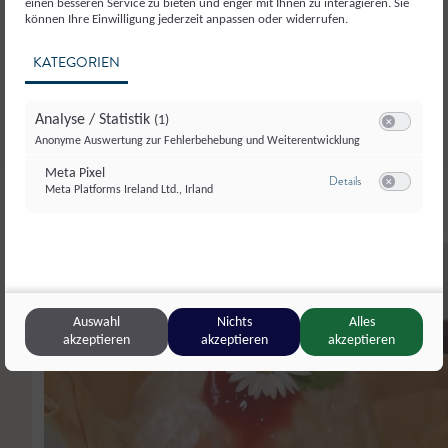
einen besseren Service zu bieten und enger mit Ihnen zu interagieren. Sie
Teilen
können Ihre Einwilligung jederzeit anpassen oder widerrufen.
KATEGORIEN
Liken
Analyse / Statistik
(1)
Switch zum E
Anonyme Auswertung zur Fehlerbehebung und Weiterentwicklung
Meta Pixel
zu Meta Pixel
Details
Meta Platforms Ireland Ltd., Irland
Switch zum E
4.40
Auswahl
Nichts
Alles
akzeptieren
akzeptieren
akzeptieren