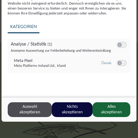
Website nicht zwingend erforderlich. Dennoch ermöglichen sie es uns,
einen besseren Service zu bieten und enger mit Ihnen zu interagieren. Sie
können Ihre Einwilligung jederzeit anpassen oder widerrufen.
KATEGORIEN
Analyse / Statistik
(1)
Switch zum E
Anonyme Auswertung zur Fehlerbehebung und Weiterentwicklung
Meta Pixel
zu Meta Pixel
Details
Meta Platforms Ireland Ltd., Irland
Switch zum E
Auswahl
Nichts
Alles
akzeptieren
akzeptieren
akzeptieren