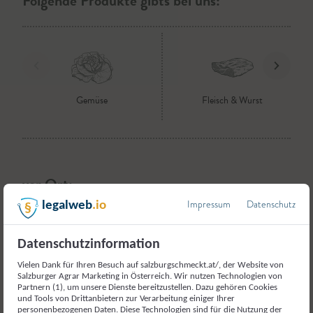
Folgende Produkte gibts bei uns:
Gemüse
Fleisch & Wurst
vor Ort:
Impressum
Datenschutz
legalweb
.io
Spitalergut - Familie Brunauer
Datenschutzinformation
ZUM BETRIEB
Vielen Dank für Ihren Besuch auf salzburgschmeckt.at/, der Website von
Salzburger Agrar Marketing in Österreich. Wir nutzen Technologien von
Partnern (1), um unsere Dienste bereitzustellen. Dazu gehören Cookies
und Tools von Drittanbietern zur Verarbeitung einiger Ihrer
personenbezogenen Daten. Diese Technologien sind für die Nutzung der