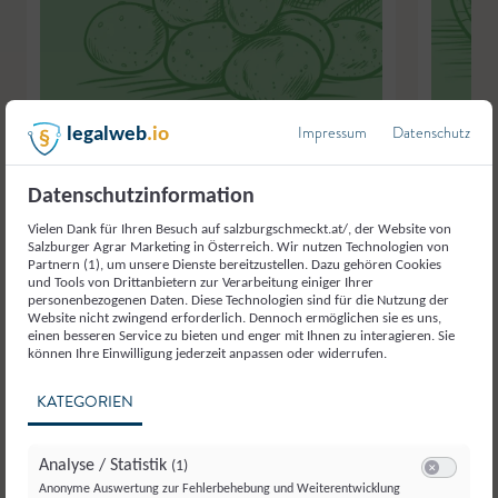
Impressum
Datenschutz
legalweb
.io
Datenschutzinformation
Stefflhans
,
Wals-Siezenheim
Stefflhans
,
Vielen Dank für Ihren Besuch auf salzburgschmeckt.at/, der Website von
Salzburger Agrar Marketing in Österreich. Wir nutzen Technologien von
Erdäpfel
Karotten
Partnern (1), um unsere Dienste bereitzustellen. Dazu gehören Cookies
und Tools von Drittanbietern zur Verarbeitung einiger Ihrer
personenbezogenen Daten. Diese Technologien sind für die Nutzung der
Website nicht zwingend erforderlich. Dennoch ermöglichen sie es uns,
einen besseren Service zu bieten und enger mit Ihnen zu interagieren. Sie
können Ihre Einwilligung jederzeit anpassen oder widerrufen.
KATEGORIEN
Analyse / Statistik
(1)
Switch zum E
Anonyme Auswertung zur Fehlerbehebung und Weiterentwicklung