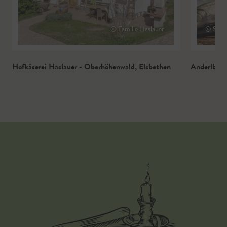
© Familie Haslauer
© Salzb
Hofkäserei Haslauer - Oberhöhenwald
,
Elsbethen
Anderlbau