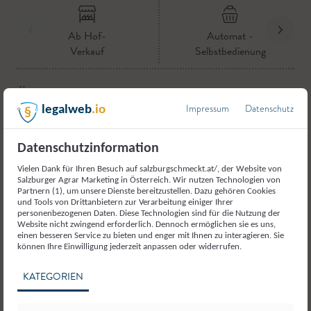
Ab Hof-
Automat -
Verkauf
Selbstbedienung
Öffnungszeiten Hofladen:
Impressum
Datenschutz
legalweb
.io
Freitag
09:00 - 13:00 Uhr
Datenschutzinformation
Sonstige Vertriebswege:
Schmuckbauer to go im SB-Laden tgl.
Vielen Dank für Ihren Besuch auf salzburgschmeckt.at/, der Website von
6.00 - 22.00 Uhr
Salzburger Agrar Marketing in Österreich. Wir nutzen Technologien von
Partnern (1), um unsere Dienste bereitzustellen. Dazu gehören Cookies
und Tools von Drittanbietern zur Verarbeitung einiger Ihrer
personenbezogenen Daten. Diese Technologien sind für die Nutzung der
Website nicht zwingend erforderlich. Dennoch ermöglichen sie es uns,
Familie Pichler (ehem. Bruckmoser)
einen besseren Service zu bieten und enger mit Ihnen zu interagieren. Sie
Loipferdingerstraße 6, 5110 Oberndorf
können Ihre Einwilligung jederzeit anpassen oder widerrufen.
hallo@schmuckbauer.bio
KATEGORIEN
www.schmuckbauer.bio
Telefon:
+43 677 6368 3892