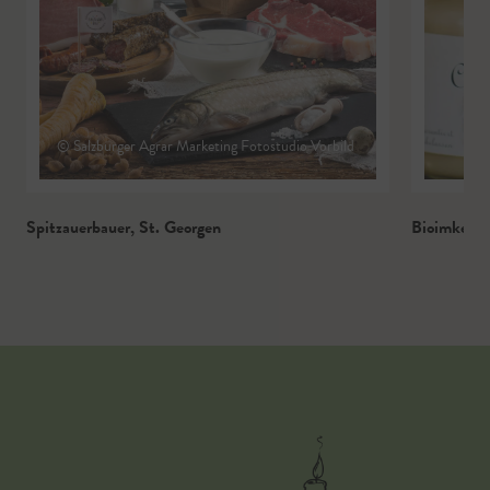
© Salzburger Agrar Marketing Fotostudio Vorbild
Spitzauerbauer
,
St. Georgen
Bioimkerei