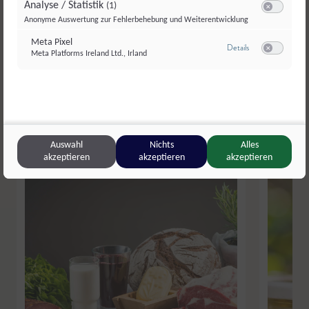
Analyse / Statistik
(1)
Switch zum E
Anonyme Auswertung zur Fehlerbehebung und Weiterentwicklung
Meta Pixel
zu Meta Pixel
Details
Meta Platforms Ireland Ltd., Irland
Switch zum E
Weitere Betriebe aus dem
Bezirk Flachgau
Auswahl
Nichts
Alles
akzeptieren
akzeptieren
akzeptieren