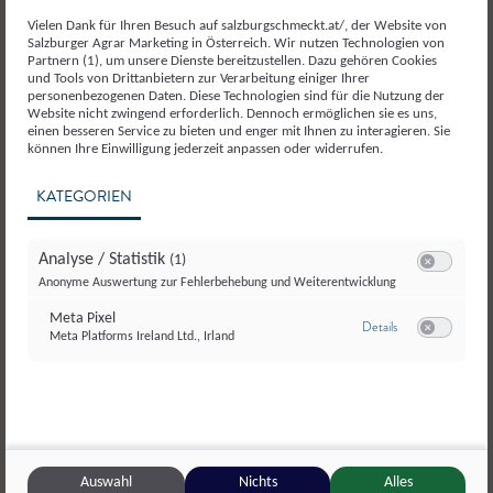
Vielen Dank für Ihren Besuch auf salzburgschmeckt.at/, der Website von
Salzburger Agrar Marketing in Österreich. Wir nutzen Technologien von
Partnern (1), um unsere Dienste bereitzustellen. Dazu gehören Cookies
und Tools von Drittanbietern zur Verarbeitung einiger Ihrer
personenbezogenen Daten. Diese Technologien sind für die Nutzung der
Weitere Betriebe aus dem
Website nicht zwingend erforderlich. Dennoch ermöglichen sie es uns,
Bezirk Pongau
einen besseren Service zu bieten und enger mit Ihnen zu interagieren. Sie
können Ihre Einwilligung jederzeit anpassen oder widerrufen.
KATEGORIEN
Analyse / Statistik
(1)
Switch zum E
Anonyme Auswertung zur Fehlerbehebung und Weiterentwicklung
Meta Pixel
zu Meta Pixel
Details
Meta Platforms Ireland Ltd., Irland
Switch zum E
Auswahl
Nichts
Alles