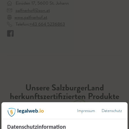
Einöden 17, 5600 St. Johann
palfnerhof@aon.at
www.palfnerhof.at
Telefon:
+43 664 5236863
Unsere SalzburgerLand
herkunftszertifizierten Produkte
auf einen Blick
Impressum
Datenschutz
legalweb
.io
Datenschutzinformation