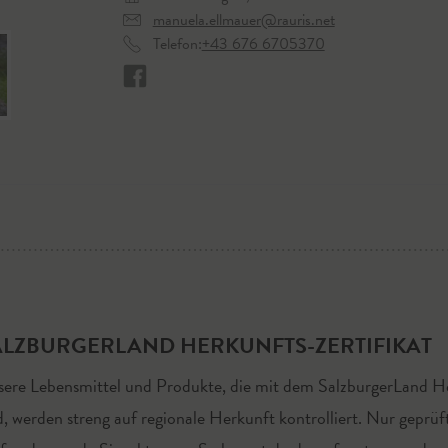
manuela.ellmauer@rauris.net
Telefon:
+43 676 6705370
ALZBURGERLAND HERKUNFTS-ZERTIFIKAT
ere Lebensmittel und Produkte, die mit dem SalzburgerLand He
d, werden streng auf regionale Herkunft kontrolliert. Nur geprüf