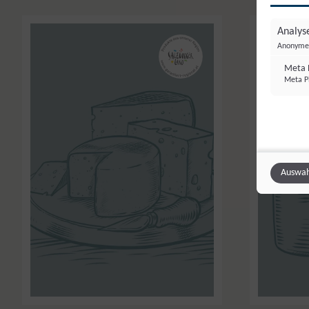
Analyse
Anonyme 
Meta P
Meta Pl
Auswah