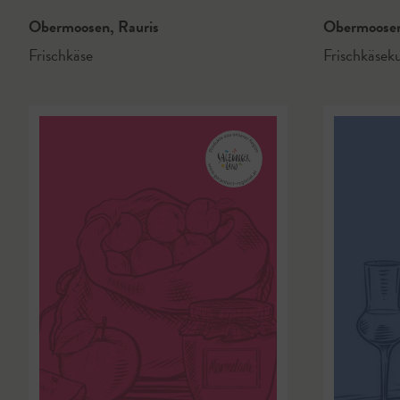
Obermoosen
,
Rauris
Obermoose
Frischkäse
Frischkäsek