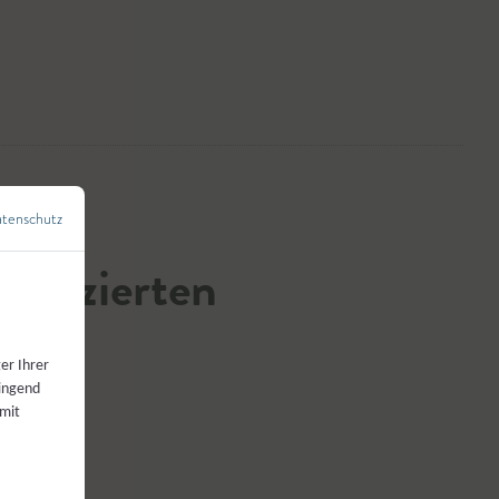
tenschutz
←
Zurück zur Übersicht
tifizierten
ck
er Ihrer
wingend
 mit