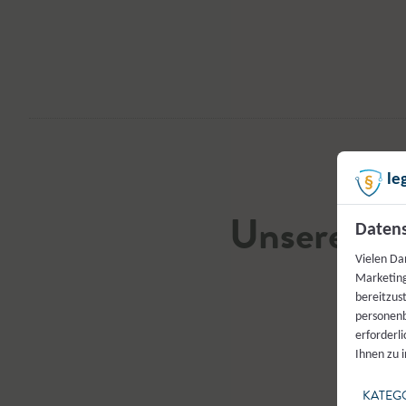
le
Unsere Sal
Datens
Vielen Da
P
Marketing
bereitzus
personenb
erforderl
Ihnen zu 
KATEG