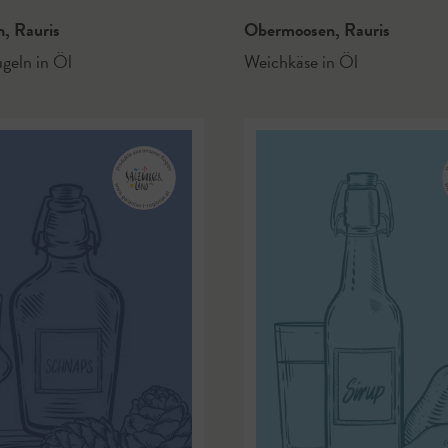
n
,
Rauris
Obermoosen
,
Rauris
ugeln in Öl
Weichkäse in Öl