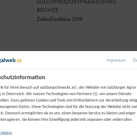
MILCHPRODUKTPRÄMIERUNG
BRONZE
Zirbenfrischkäse 2019
Impressum
Da
galweb
.io
zburgerLand herkunftszer
chutzinformation
auf einen Bli
nk für Ihren Besuch auf salzburgschmeckt.at/, der Website von Salzburger Agrar
rodukte
 in Österreich. Wir nutzen Technologien von Partnern (1), um unsere Dienste
tellen. Dazu gehören Cookies und Tools von Drittanbietern zur Verarbeitung einig
ezogenen Daten. Diese Technologien sind für die Nutzung der Website nicht z
ich. Dennoch ermöglichen sie es uns, einen besseren Service zu bieten und enger
interagieren. Sie können Ihre Einwilligung jederzeit anpassen oder widerrufen.
ORIEN