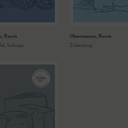
n
,
Rauris
Obermoosen
,
Rauris
fel
,
Schnaps
Zirbensirup