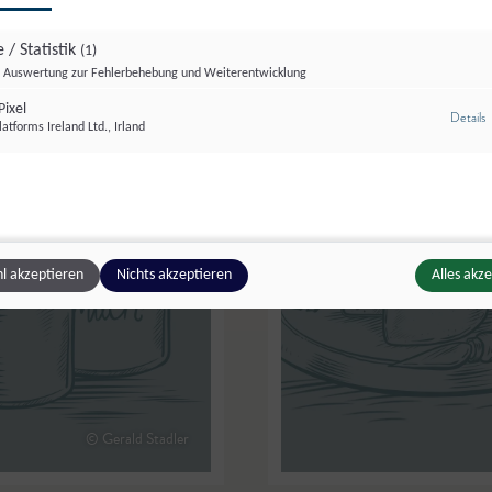
 / Statistik
(1)
Auswertung zur Fehlerbehebung und Weiterentwicklung
ixel
z
Details
atforms Ireland Ltd., Irland
l akzeptieren
Nichts akzeptieren
Alles akz
© Gerald Stadler