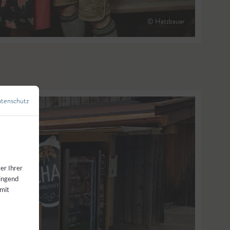
© Hatzbauer
tenschutz
←
Zurück zur Übersicht
er Ihrer
wingend
 mit