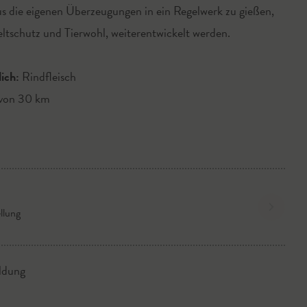
us die eigenen Überzeugungen in ein Regelwerk zu gießen,
eltschutz und Tierwohl, weiterentwickelt werden.
lich:
Rindfleisch
 von 30 km
llung
ldung