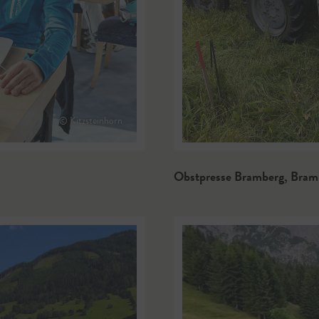
© Kitzsteinhorn
Obstpresse Bramberg
,
Bram