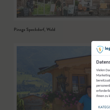
Pinzga Speckdorf
,
Wald
le
Datens
Vielen Da
Marketing
bereitzus
personenb
erforderl
Ihnen zu 
KATEG