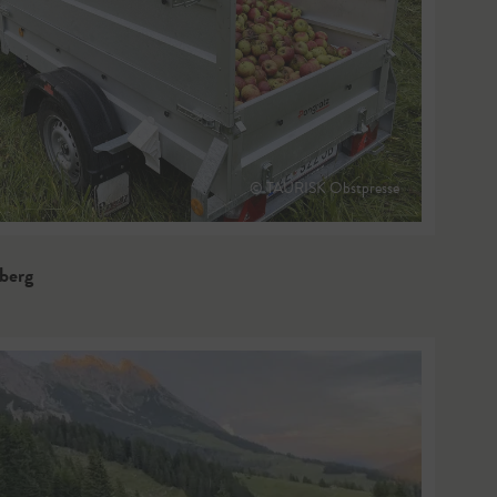
© TAURISK Obstpresse
berg