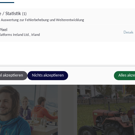
 / Statistik
(1)
Auswertung zur Fehlerbehebung und Weiterentwicklung
ixel
r Agrar Marketing Armin Djuhic
z
Details
atforms Ireland Ltd., Irland
Neuhäusl
,
Piesendorf
l akzeptieren
Nichts akzeptieren
Alles akz