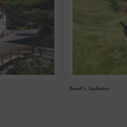
© Andrelwirt
Brandl´s
,
Saalfelden