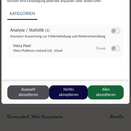
können Ihre Einwilligung jederzeit anpassen oder widerrufen.
KATEGORIEN
Analyse / Statistik
(1)
Switch zum E
Anonyme Auswertung zur Fehlerbehebung und Weiterentwicklung
Meta Pixel
zu Meta Pixel
Details
Meta Platforms Ireland Ltd., Irland
Switch zum E
Auswahl
Nichts
Alles
© Salzburger Agrar Marketing Fotostudio Vorbild
akzeptieren
akzeptieren
akzeptieren
Eismannhof
,
Wals-Siezenheim
RisotToma