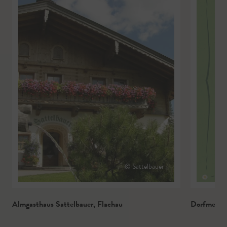
© Sattelbauer
Almgasthaus Sattelbauer
,
Flachau
Dorfmetzg