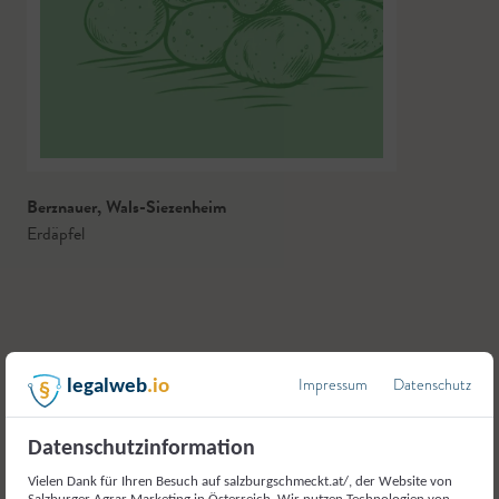
Berznauer
,
Wals-Siezenheim
Erdäpfel
Impressum
Datenschutz
legalweb
.io
Datenschutzinformation
Vielen Dank für Ihren Besuch auf salzburgschmeckt.at/, der Website von