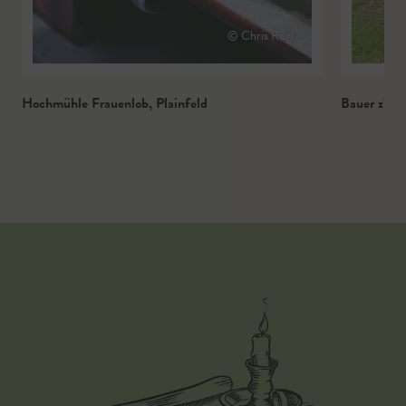
© Chris Rogl
Hochmühle Frauenlob
,
Plainfeld
Bauer z’Fe