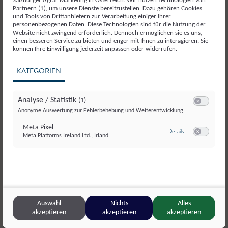
Salzburger Agrar Marketing in Österreich. Wir nutzen Technologien von
Partnern (1), um unsere Dienste bereitzustellen. Dazu gehören Cookies
und Tools von Drittanbietern zur Verarbeitung einiger Ihrer
personenbezogenen Daten. Diese Technologien sind für die Nutzung der
Website nicht zwingend erforderlich. Dennoch ermöglichen sie es uns,
einen besseren Service zu bieten und enger mit Ihnen zu interagieren. Sie
SALZBURGERLAND
können Ihre Einwilligung jederzeit anpassen oder widerrufen.
HERKUNFTS-ZERTIFIKAT
KATEGORIEN
Unsere Lebensmittel und Produkte, die mit dem
SalzburgerLand Herkunfts-Zertifikat
Analyse / Statistik
(1)
Switch zum E
ausgezeichnet sind, werden streng auf regionale
Anonyme Auswertung zur Fehlerbehebung und Weiterentwicklung
Herkunft kontrolliert. Nur geprüfte und
Meta Pixel
zu Meta Pixel
Details
zertifizierte Produkte dürfen das runde Siegel
Meta Platforms Ireland Ltd., Irland
Switch zum E
tragen. So kannst du darauf vertrauen, dass alle
unsere ausgezeichneten Produkte aus Salzburg
stammen und in Salzburg verarbeitet wurden.
Auswahl
Nichts
Alles
akzeptieren
akzeptieren
akzeptieren