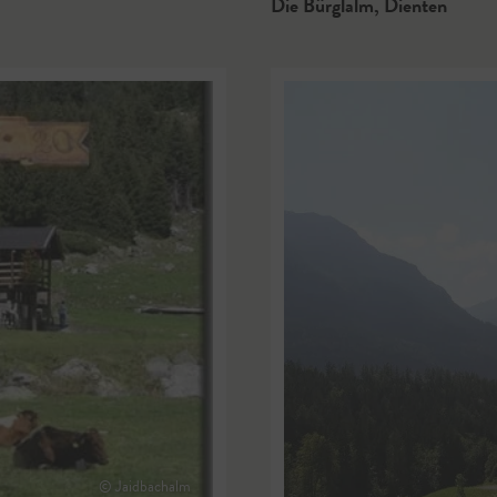
Die Bürglalm
,
Dienten
© Jaidbachalm