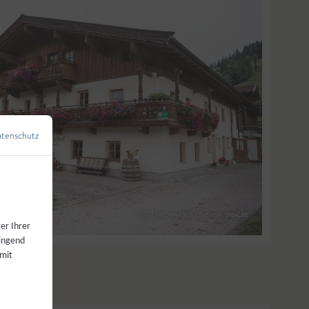
tenschutz
←
Zurück zur Übersicht
© Netzwerk Kulinarik pov.at
er Ihrer
wingend
 mit
ng