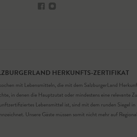
LZBURGERLAND HERKUNFTS-ZERTIFIKAT
kochen mit Lebensmitteln, die mit dem SalzburgerLand Herkunfts
chte, in denen die Hauptzutat oder mindestens eine relevante Z
unftzertifiziertes Lebensmittel ist, sind mit dem runden Siegel in
nnzeichnet. Unsere Gäste müssen somit nicht mehr auf Regional