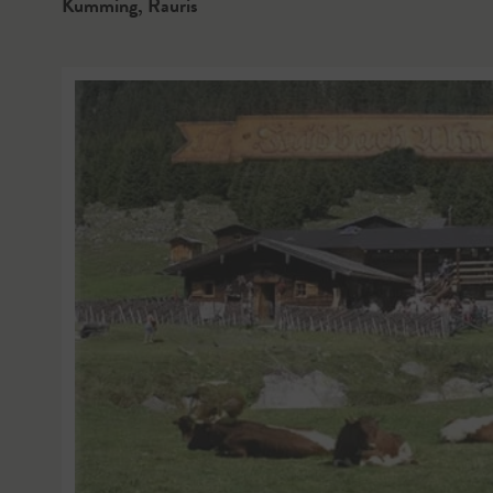
Kumming
,
Rauris