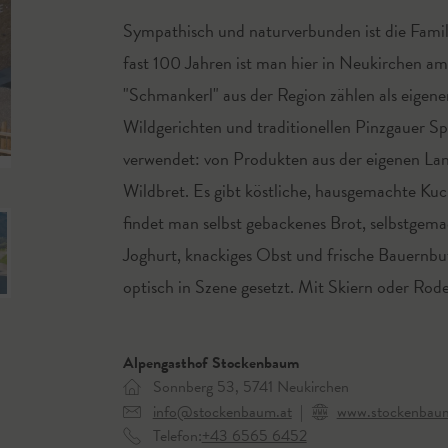
Sympathisch und naturverbunden ist die Familie
fast 100 Jahren ist man hier in Neukirchen 
"Schmankerl" aus der Region zählen als eigen
Wildgerichten und traditionellen Pinzgauer Sp
© Alpengasthof Stockenbaum
verwendet: von Produkten aus der eigenen Lan
Wildbret. Es gibt köstliche, hausgemachte Ku
findet man selbst gebackenes Brot, selbstgem
Joghurt, knackiges Obst und frische Bauernbut
optisch in Szene gesetzt. Mit Skiern oder Rode
Alpengasthof Stockenbaum
Sonnberg 53, 5741 Neukirchen
info@stockenbaum.at
|
www.stockenbaum
Telefon:
+43 6565 6452