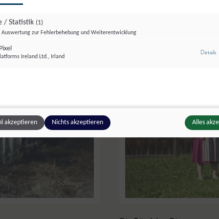
 / Statistik
(1)
Auswertung zur Fehlerbehebung und Weiterentwicklung
ixel
z
Details
atforms Ireland Ltd., Irland
l akzeptieren
Nichts akzeptieren
Alles akz
© P. Schwaiger