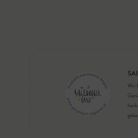
SA
Wir 
Geri
herk
geke