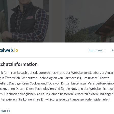
Impressum
Da
galweb
.io
chutzinformation
nk für Ihren Besuch auf salzburgschmeckt.at/, der Website von Salzburger Agrar
 Land Salzburg Büro Schwaiger
 in Österreich. Wir nutzen Technologien von Partnern (1), um unsere Dienste
tellen. Dazu gehören Cookies und Tools von Drittanbietern zur Verarbeitung einig
ezogenen Daten. Diese Technologien sind für die Nutzung der Website nicht z
ich. Dennoch ermöglichen sie es uns, einen besseren Service zu bieten und enger
Ziefer’s Hofmolkerei
,
Leoga
interagieren. Sie können Ihre Einwilligung jederzeit anpassen oder widerrufen.
ORIEN