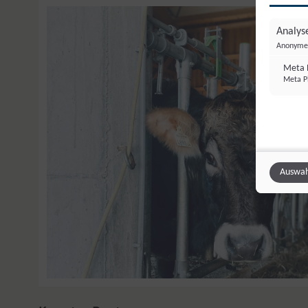
Analyse
Anonyme 
Meta P
Meta Pl
Auswah