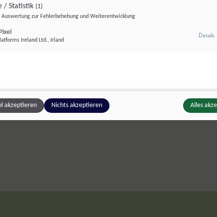
 / Statistik
(1)
Telefon:
+43 6467 20149
Auswertung zur Fehlerbehebung und Weiterentwicklung
ixel
z
Details
atforms Ireland Ltd., Irland
Wir bekochen im Rahmen von "Gut zu Wi
Zertifikat":
Mühlbach, Seniorenpflegeheim Mühlbach:
Se
Kinderbetreuung
l akzeptieren
Nichts akzeptieren
Alles akz