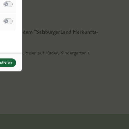
Switch zum Einwilligen bzw. Ablehnen der Kategorie Analyse / Statistik
u Meta Pixel
Switch zum Einwilligen bzw. Ablehnen des Dienstes Meta Pixel
ssen" und dem "SalzburgerLand Herkunfts-
niorenheim, Essen auf Räder, Kindergarten /
eptieren