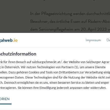
In der Pflegeeinrichtung werden durchschnitt
Bewohner, das örtliche Essen auf Rädern-Abo 
dem Seniorenpflegeheim am 20. April 2023 vo
Herkunftstafel verliehen.
Impressum
Da
galweb
.io
Bild Tafelverleihung v. l. Amtsleiter Wolfgang
chutzinformation
Bischofshofen, Küchenleiter Christoph Rainer
nk für Ihren Besuch auf salzburgschmeckt.at/, der Website von Salzburger Agrar
Mühlbach, Bgm. Hansjörg Obinger Bischofsho
 in Österreich. Wir nutzen Technologien von Partnern (1), um unsere Dienste
tellen. Dazu gehören Cookies und Tools von Drittanbietern zur Verarbeitung einig
ezogenen Daten. Diese Technologien sind für die Nutzung der Website nicht z
ich. Dennoch ermöglichen sie es uns, einen besseren Service zu bieten und enger
interagieren. Sie können Ihre Einwilligung jederzeit anpassen oder widerrufen.
Kontakt: Gemeindeverband SWH Mühlbach/ Bisch
Mühlbach Nr. 234, 5505 Mühlbach
ORIEN
office.sphm@muehlbach-hochkoenig.at
www.muehlbach-hochkoenig.at