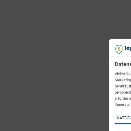
le
Datens
Vielen Da
Marketing
bereitzus
personenb
erforderl
Ihnen zu 
KATEG