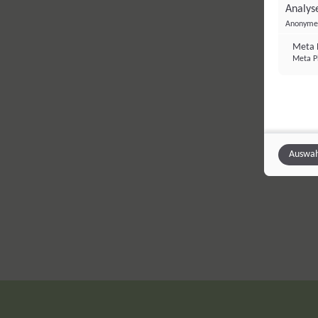
Analyse
Anonyme 
Meta P
Meta Pl
Auswah