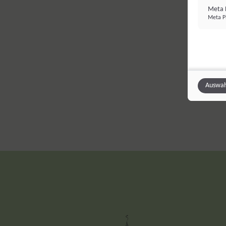
Meta P
Meta Pl
Auswah