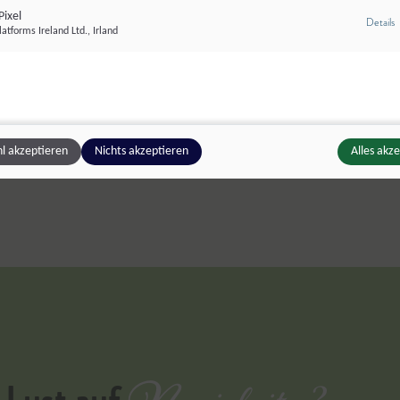
ixel
z
Details
atforms Ireland Ltd., Irland
Wir bekochen im Rahmen von "Gut zu Wi
Zertifikat":
Salzburg Hort Taxham:
Kindergarten / Kinder
l akzeptieren
Nichts akzeptieren
Alles akz
Lust auf