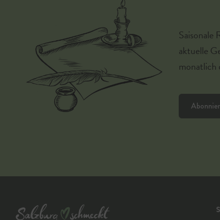
Saisonale 
aktuelle G
monatlich d
Abonnie
S