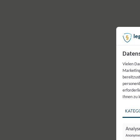
le
Datens
Vielen Da
Marketing
bereitzus
personenb
erforderl
Ihnen zu 
KATEG
Analyse
Anonyme 