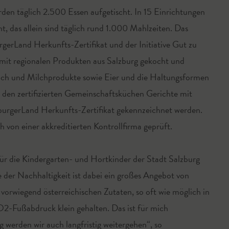
den täglich 2.500 Essen aufgetischt. In 15 Einrichtungen
, das allein sind täglich rund 1.000 Mahlzeiten. Das
gerLand Herkunfts-Zertifikat und der Initiative Gut zu
h mit regionalen Produkten aus Salzburg gekocht und
ilch und Milchprodukte sowie Eier und die Haltungsformen
den zertifizierten Gemeinschaftsküchen Gerichte mit
burgerLand Herkunfts-Zertifikat gekennzeichnet werden.
 von einer akkreditierten Kontrollfirma geprüft.
 für die Kindergarten- und Hortkinder der Stadt Salzburg
 der Nachhaltigkeit ist dabei ein großes Angebot von
 vorwiegend österreichischen Zutaten, so oft wie möglich in
O2-Fußabdruck klein gehalten. Das ist für mich
werden wir auch langfristig weitergehen“, so