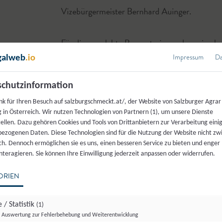
Vizebürgermeister Bernhard Auinger.
Für dieses gelebte Bewusstsein rundum eine 
vom Salzburger Agrar Marketing die Salzburge
Impressum
Da
galweb
.io
verliehen. Bild Tafelverleihung: Im Kreis der 
chutzinformation
Salzburgs Vizebürgermeister Bernhard Auinger
nk für Ihren Besuch auf salzburgschmeckt.at/, der Website von Salzburger Agrar
Kerstin Hager (hinten rechts).
 in Österreich. Wir nutzen Technologien von Partnern (1), um unsere Dienste
tellen. Dazu gehören Cookies und Tools von Drittanbietern zur Verarbeitung einig
ezogenen Daten. Diese Technologien sind für die Nutzung der Website nicht z
ich. Dennoch ermöglichen sie es uns, einen besseren Service zu bieten und enger
Kontakt: Stadtgemeinde Salzburg MA 2/02 Schule
interagieren. Sie können Ihre Einwilligung jederzeit anpassen oder widerrufen.
Otto-von-Lilienthal-Straße 1, 5024 Salzburg
skb@stadt-salzburg.at
ORIEN
willkommen-in-salzburg.at/alltag/kinderbetreuu
Telefon:
+43 662 8072 3470
 / Statistik
(1)
Auswertung zur Fehlerbehebung und Weiterentwicklung