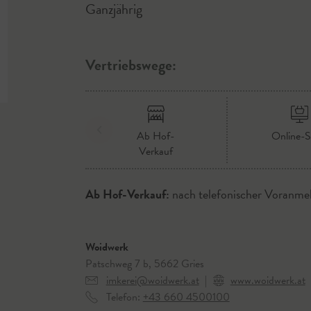
Ganzjährig
Vertriebswege:
Ab Hof-
Online-
Verkauf
Ab Hof-Verkauf:
nach telefonischer Voranme
Woidwerk
Patschweg 7 b, 5662 Gries
imkerei@woidwerk.at
|
www.woidwerk.at
Telefon:
+43 660 4500100