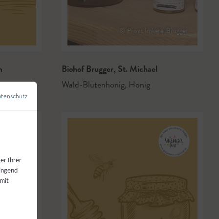
© Privat Imkerei Brugger
m
Biohof Brugger
,
St. Michael
Wald-Blütenhonig
,
Honig
tenschutz
←
Zurück zur Übersicht
er Ihrer
wingend
 mit