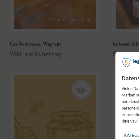
© Großwildmoos Kaml
Großwidmoos
,
Wagrain
Imkerei Jak
Wald- und Blütenhonig
Blütenhoni
le
Datens
Vielen Da
Marketing
bereitzus
personenb
erforderl
Ihnen zu 
KATEG