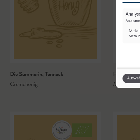
Analyse
Anonyme 
Meta P
Meta Pl
Die Summerin
,
Tenneck
Honigtraum
Auswah
Cremehonig
Met