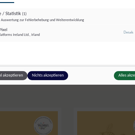
 / Statistik
(1)
Auswertung zur Fehlerbehebung und Weiterentwicklung
ixel
z
Details
atforms Ireland Ltd., Irland
 Winkler
,
Goldegg
Bioimkerei Doppler
,
Seekirc
l akzeptieren
Nichts akzeptieren
Alles akz
Blütenhonig