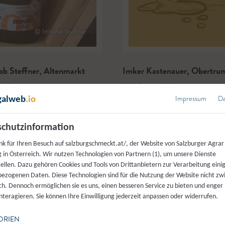
© Imkerei Steffner
ob Steffner
,
Altenmarkt
Imker Kastenauer
,
Obertru
g
,
Honig
Waldhonig
,
Honig
Impressum
Da
galweb
.io
chutzinformation
nk für Ihren Besuch auf salzburgschmeckt.at/, der Website von Salzburger Agrar
 in Österreich. Wir nutzen Technologien von Partnern (1), um unsere Dienste
tellen. Dazu gehören Cookies und Tools von Drittanbietern zur Verarbeitung einig
ezogenen Daten. Diese Technologien sind für die Nutzung der Website nicht z
ich. Dennoch ermöglichen sie es uns, einen besseren Service zu bieten und enger
interagieren. Sie können Ihre Einwilligung jederzeit anpassen oder widerrufen.
ORIEN