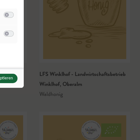
Switch zum Einwilligen bzw. Ablehnen der Kategorie Analyse / Statistik
u Meta Pixel
Switch zum Einwilligen bzw. Ablehnen des Dienstes Meta Pixel
hen
LFS Winklhof - Landwirtschaftsbetrieb
eptieren
Winklhof
,
Oberalm
Waldhonig