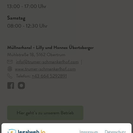
13:00 - 17:00 Uhr
Samstag
08:00 - 12:30 Uhr
Müllnerhansl - Lilly und Hannes Übertsberger
Mühlstraße 18, 5162 Obertrum
info@trumer-schmankerlhof.com
|
www.trumer-schmankerlhof.com
Telefon:
+43 664 5292891
Hier geht`s zu unserem Betrieb
Impressum
Datenschutz
legalweb
.io