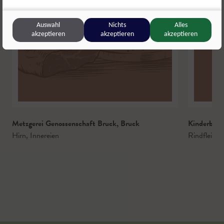
Auswahl
Nichts
Alles
akzeptieren
akzeptieren
akzeptieren
Metzgerei Genossenschaft Bruck
,
Bruck
Kinderbaue
Hirn
,
Innereien
Rindfleisch