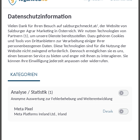
Datenschutzinformation
Weitere Produkte aus der
Vielen Dank für Ihren Besuch auf salzburgschmeckt.at/, der Website von
Salzburger Agrar Marketing in Österreich. Wir nutzen Technologien von
Kategorie
Partnern (1), um unsere Dienste bereitzustellen. Dazu gehören Cookies
und Tools von Drittanbietern zur Verarbeitung einiger Ihrer
Fleisch und Fleischerzeugnisse
personenbezogenen Daten. Diese Technologien sind für die Nutzung der
Website nicht zwingend erforderlich. Dennoch ermöglichen sie es uns,
einen besseren Service zu bieten und enger mit Ihnen zu interagieren. Sie
können Ihre Einwilligung jederzeit anpassen oder widerrufen.
KATEGORIEN
Analyse / Statistik
(1)
Switch zum E
Anonyme Auswertung zur Fehlerbehebung und Weiterentwicklung
Meta Pixel
zu Meta Pixel
Details
Meta Platforms Ireland Ltd., Irland
Switch zum E