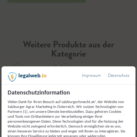
Weitere Produkte aus der
Kategorie
Gemüse und Gemüseerzeugnisse
Impressum
Datenschutz
legalweb
.io
Datenschutzinformation
Vielen Dank für Ihren Besuch auf salzburgschmeckt.at/, der Website von
Salzburger Agrar Marketing in Österreich. Wir nutzen Technologien von
Partnern (1), um unsere Dienste bereitzustellen. Dazu gehören Cookies
und Tools von Drittanbietern zur Verarbeitung einiger Ihrer
personenbezogenen Daten. Diese Technologien sind für die Nutzung der
Website nicht zwingend erforderlich. Dennoch ermöglichen sie es uns,
einen besseren Service zu bieten und enger mit Ihnen zu interagieren. Sie
können Ihre Einwilligung jederzeit anpassen oder widerrufen.