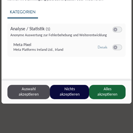
KATEGORIEN
Analyse / Statistik
(1)
Switch zum E
Anonyme Auswertung zur Fehlerbehebung und Weiterentwicklung
Meta Pixel
zu Meta Pixel
Details
Meta Platforms Ireland Ltd., Irland
Switch zum E
Gemüsebau Esterer
,
Wals-Siezenheim
Mesnerbau
Auswahl
Nichts
Alles
akzeptieren
akzeptieren
akzeptieren
Endivien
,
Frischgemüse
Kopfsalat
,
F