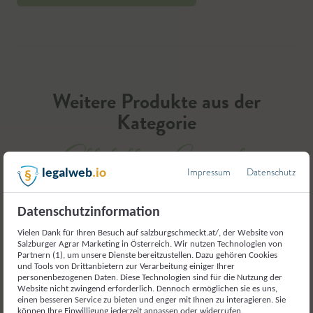
Weitere Produkte aus der
Kategorie
Alkoholfreie Getränke
Impressum
Datenschutz
legalweb
.io
Datenschutzinformation
Vielen Dank für Ihren Besuch auf salzburgschmeckt.at/, der Website von
Salzburger Agrar Marketing in Österreich. Wir nutzen Technologien von
Partnern (1), um unsere Dienste bereitzustellen. Dazu gehören Cookies
und Tools von Drittanbietern zur Verarbeitung einiger Ihrer
personenbezogenen Daten. Diese Technologien sind für die Nutzung der
Website nicht zwingend erforderlich. Dennoch ermöglichen sie es uns,
einen besseren Service zu bieten und enger mit Ihnen zu interagieren. Sie
können Ihre Einwilligung jederzeit anpassen oder widerrufen.