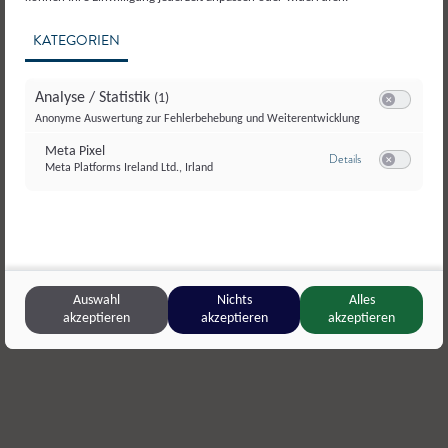
KATEGORIEN
Analyse / Statistik
(1)
Switch zum E
Anonyme Auswertung zur Fehlerbehebung und Weiterentwicklung
Meta Pixel
zu Meta Pixel
Details
Meta Platforms Ireland Ltd., Irland
Switch zum E
Lenzenbauer
,
Hallwang
Gitti’s Fre
Auswahl
Nichts
Alles
akzeptieren
akzeptieren
akzeptieren
Zitronenmelissensirup
,
Sirup
Holunderbl