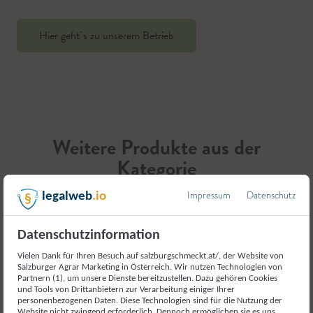
Hier geht`s zu unserem Betrieb
Weitere Produkte aus der
Kategorie
Milch und Milcherzeugnisse
Impressum
Datenschutz
legalweb
.io
Datenschutzinformation
Vielen Dank für Ihren Besuch auf salzburgschmeckt.at/, der Website von
Salzburger Agrar Marketing in Österreich. Wir nutzen Technologien von
Partnern (1), um unsere Dienste bereitzustellen. Dazu gehören Cookies
und Tools von Drittanbietern zur Verarbeitung einiger Ihrer
personenbezogenen Daten. Diese Technologien sind für die Nutzung der
Website nicht zwingend erforderlich. Dennoch ermöglichen sie es uns,