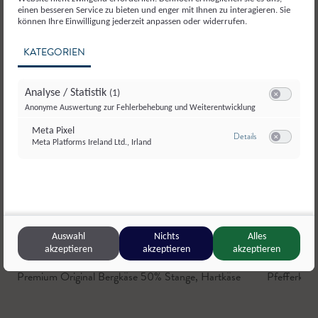
einen besseren Service zu bieten und enger mit Ihnen zu interagieren. Sie
können Ihre Einwilligung jederzeit anpassen oder widerrufen.
KATEGORIEN
Analyse / Statistik
(1)
Switch zum E
Anonyme Auswertung zur Fehlerbehebung und Weiterentwicklung
Meta Pixel
zu Meta Pixel
Details
Meta Platforms Ireland Ltd., Irland
Switch zum E
© SalzburgMilch
Auswahl
Nichts
Alles
akzeptieren
akzeptieren
akzeptieren
SalzburgMilch
,
Salzburg
Scharlern
,
H
Premium Original Bergkäse 50% Stange
,
Hartkäse
Pfefferkäs