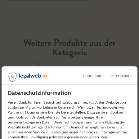
Weitere Produkte aus der
Kategorie
Alkoholfreie Getränke
Impressum
Datenschutz
legalweb
.io
Datenschutzinformation
Vielen Dank für Ihren Besuch auf salzburgschmeckt.at/, der Website von
Salzburger Agrar Marketing in Österreich. Wir nutzen Technologien von
Partnern (1), um unsere Dienste bereitzustellen. Dazu gehören Cookies
und Tools von Drittanbietern zur Verarbeitung einiger Ihrer
personenbezogenen Daten. Diese Technologien sind für die Nutzung der
Website nicht zwingend erforderlich. Dennoch ermöglichen sie es uns,
einen besseren Service zu bieten und enger mit Ihnen zu interagieren. Sie
können Ihre Einwilligung jederzeit anpassen oder widerrufen.