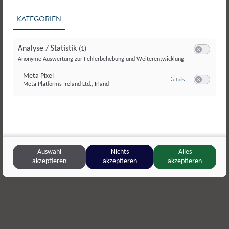
KATEGORIEN
Analyse / Statistik
(1)
Switch zum E
Anonyme Auswertung zur Fehlerbehebung und Weiterentwicklung
Meta Pixel
zu Meta Pixel
Details
Meta Platforms Ireland Ltd., Irland
Switch zum E
Oberharbach
,
Großarl
Gitti’s Fre
Auswahl
Nichts
Alles
Kräutersirup
Zitronenmel
akzeptieren
akzeptieren
akzeptieren