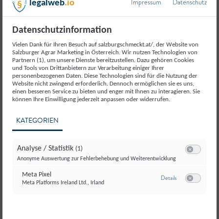
Impressum
Datenschutz
legalweb
.io
Lungauer Landwirtschaftsgenossenschaft eGen
Datenschutzinformation
Preberstraße 7, 5580 Tamsweg
Vielen Dank für Ihren Besuch auf salzburgschmeckt.at/, der Website von
info@lungauerspeis.at
|
Salzburger Agrar Marketing in Österreich. Wir nutzen Technologien von
Partnern (1), um unsere Dienste bereitzustellen. Dazu gehören Cookies
www.lungauerspeis.at
und Tools von Drittanbietern zur Verarbeitung einiger Ihrer
Telefon:
+43 664 8962193
personenbezogenen Daten. Diese Technologien sind für die Nutzung der
Website nicht zwingend erforderlich. Dennoch ermöglichen sie es uns,
einen besseren Service zu bieten und enger mit Ihnen zu interagieren. Sie
können Ihre Einwilligung jederzeit anpassen oder widerrufen.
KATEGORIEN
Hier geht`s zu unserem Betrieb
Analyse / Statistik
(1)
Switch zum E
Anonyme Auswertung zur Fehlerbehebung und Weiterentwicklung
Meta Pixel
zu Meta Pixel
Details
Meta Platforms Ireland Ltd., Irland
Switch zum E