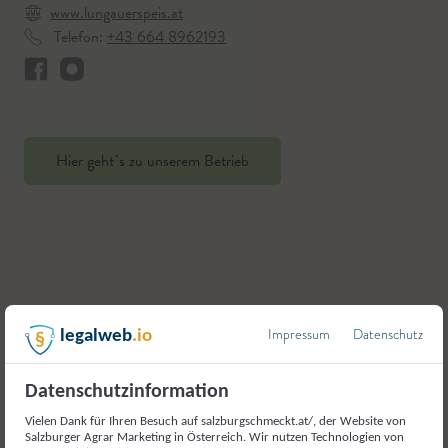
www.lungauerspeis.at
Telefon:
+43 664 8962193
Hier geht`s zu unserem Betrieb
Weitere Produkte aus der
Impressum
Datenschutz
legalweb
.io
Kategorie
Fleisch und Fleischerzeugnisse
Datenschutzinformation
Vielen Dank für Ihren Besuch auf salzburgschmeckt.at/, der Website von
Salzburger Agrar Marketing in Österreich. Wir nutzen Technologien von