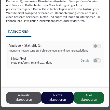
Partnern (1), um unsere Dienste bereitzustellen. Dazu gehören Cookies
und Tools von Drittanbietern zur Verarbeitung einiger Ihrer
personenbezogenen Daten. Diese Technologien sind für die Nutzung der
Website nicht zwingend erforderlich. Dennoch ermöglichen sie es uns,
einen besseren Service zu bieten und enger mit Ihnen zu interagieren. Sie
können Ihre Einwilligung jederzeit anpassen oder widerrufen.
KATEGORIEN
Analyse / Statistik
(1)
Switch zum E
Anonyme Auswertung zur Fehlerbehebung und Weiterentwicklung
Meta Pixel
zu Meta Pixel
Details
Meta Platforms Ireland Ltd., Irland
Switch zum E
Auswahl
Nichts
Alles
akzeptieren
akzeptieren
akzeptieren