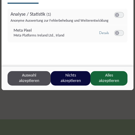
Analyse / Statistik
(1)
Switch zum E
Anonyme Auswertung zur Fehlerbehebung und Weiterentwicklung
Meta Pixel
zu Meta Pixel
Details
Meta Platforms Ireland Ltd., Irland
Switch zum E
Prestlhof
,
Mariapfarr
Prestlhof
,
M
Schinkenwurst
,
Wurst
Niere
Auswahl
Nichts
Alles
akzeptieren
akzeptieren
akzeptieren