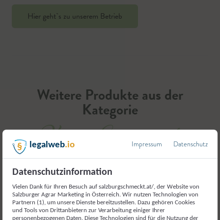
Hier geht`s zu unserem Betrieb
Weitere Produkte aus der
Kategorie
Kräuter, Gewürze und
teeähnliche Erzeugnisse
Impressum
Datenschutz
legalweb
.io
Datenschutzinformation
Vielen Dank für Ihren Besuch auf salzburgschmeckt.at/, der Website von
Salzburger Agrar Marketing in Österreich. Wir nutzen Technologien von
Partnern (1), um unsere Dienste bereitzustellen. Dazu gehören Cookies
und Tools von Drittanbietern zur Verarbeitung einiger Ihrer
personenbezogenen Daten. Diese Technologien sind für die Nutzung der