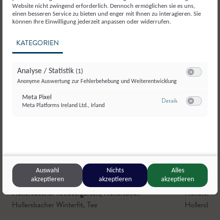
Website nicht zwingend erforderlich. Dennoch ermöglichen sie es uns,
einen besseren Service zu bieten und enger mit Ihnen zu interagieren. Sie
können Ihre Einwilligung jederzeit anpassen oder widerrufen.
KATEGORIEN
Analyse / Statistik
(1)
Switch zum E
Anonyme Auswertung zur Fehlerbehebung und Weiterentwicklung
Meta Pixel
zu Meta Pixel
Details
Meta Platforms Ireland Ltd., Irland
Switch zum E
Auswahl
Nichts
Alles
akzeptieren
akzeptieren
akzeptieren
Hollersbacher Kräutergarten
,
Hollersbach
Hollersbac
Hollersbacher Winterfit
,
Tee
Hollersbac