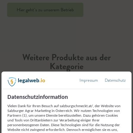
Hier geht`s zu unserem Betrieb
Weitere Produkte aus der
Kategorie
Gemüse und Gemüseerzeugnisse
Impressum
Datenschutz
legalweb
.io
Datenschutzinformation
Vielen Dank für Ihren Besuch auf salzburgschmeckt.at/, der Website von
Salzburger Agrar Marketing in Österreich. Wir nutzen Technologien von
Partnern (1), um unsere Dienste bereitzustellen. Dazu gehören Cookies
und Tools von Drittanbietern zur Verarbeitung einiger Ihrer
personenbezogenen Daten. Diese Technologien sind für die Nutzung der
Website nicht zwingend erforderlich. Dennoch ermöglichen sie es uns,