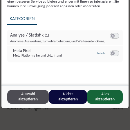
einen besseren Service zu bieten und enger mit Ihnen zu interagieren. Sie
können Ihre Einwilligung jederzeit anpassen oder widerrufen.
KATEGORIEN
Analyse / Statistik
(1)
Switch zum E
Anonyme Auswertung zur Fehlerbehebung und Weiterentwicklung
Meta Pixel
zu Meta Pixel
Details
Meta Platforms Ireland Ltd., Irland
Switch zum E
Auswahl
Nichts
Alles
akzeptieren
akzeptieren
akzeptieren
Gabelmacher
,
Salzburg
Flachgauer
Kohlrabi
,
Frischgemüse
Shiitake-P