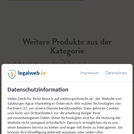
Weitere Produkte aus der
Kategorie
Milch und Milcherzeugnisse
Impressum
Datenschutz
legalweb
.io
Datenschutzinformation
Vielen Dank für Ihren Besuch auf salzburgschmeckt.at/, der Website von
Salzburger Agrar Marketing in Österreich. Wir nutzen Technologien von
Partnern (1), um unsere Dienste bereitzustellen. Dazu gehören Cookies
und Tools von Drittanbietern zur Verarbeitung einiger Ihrer
personenbezogenen Daten. Diese Technologien sind für die Nutzung der
Website nicht zwingend erforderlich. Dennoch ermöglichen sie es uns,
einen besseren Service zu bieten und enger mit Ihnen zu interagieren. Sie
können Ihre Einwilligung jederzeit anpassen oder widerrufen.