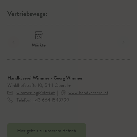
Vertriebswege:
Märkte
Handkäserei Wimmer - Georg Wimmer
Winklhofstraße 10, 5411 Oberalm
wimmer-ag@drei.at
|
www.handkaeserei.at
Telefon:
+43 664 1543799
Hier geht`s zu unserem Betrieb