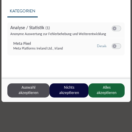
KATEGORIEN
Analyse / Statistik
(1)
Switch zum E
Anonyme Auswertung zur Fehlerbehebung und Weiterentwicklung
Meta Pixel
zu Meta Pixel
Details
Meta Platforms Ireland Ltd., Irland
Switch zum E
Mitterurlsberg
,
Goldegg
SalzburgM
Auswahl
Nichts
Alles
Rotkäppchen
,
Weichkäse
Premium Na
akzeptieren
akzeptieren
akzeptieren