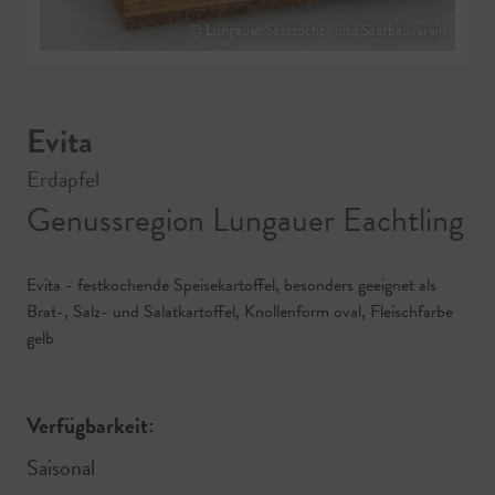
© Lungauer Saatzucht- und Saatbauverein
Evita
Erdäpfel
Genussregion Lungauer Eachtling
Evita - festkochende Speisekartoffel, besonders geeignet als
Brat-, Salz- und Salatkartoffel, Knollenform oval, Fleischfarbe
gelb
Verfügbarkeit:
Saisonal