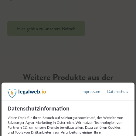
Hier geht`s zu unserem Betrieb
Weitere Produkte aus der
Kategorie
Impressum
Datenschutz
legalweb
.io
Gemüse und Gemüseerzeugnisse
Datenschutzinformation
Vielen Dank für Ihren Besuch auf salzburgschmeckt.at/, der Website von
Salzburger Agrar Marketing in Österreich. Wir nutzen Technologien von
Partnern (1), um unsere Dienste bereitzustellen. Dazu gehören Cookies
und Tools von Drittanbietern zur Verarbeitung einiger Ihrer