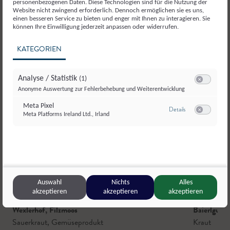
personenbezogenen Daten. Diese Technologien sind für die Nutzung der
Website nicht zwingend erforderlich. Dennoch ermöglichen sie es uns,
einen besseren Service zu bieten und enger mit Ihnen zu interagieren. Sie
können Ihre Einwilligung jederzeit anpassen oder widerrufen.
KATEGORIEN
Analyse / Statistik
(1)
Switch zum E
Anonyme Auswertung zur Fehlerbehebung und Weiterentwicklung
Meta Pixel
zu Meta Pixel
Details
Meta Platforms Ireland Ltd., Irland
Switch zum E
Auswahl
Nichts
Alles
akzeptieren
akzeptieren
akzeptieren
Wexlerhof
,
Filzmoos
Baierlgut
,
W
Sauerkraut
,
Gemüseprodukt
Kraut